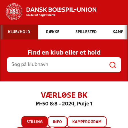
Hvad vil du søge efter?
KLUB/HOLD
RÆKKE
SPILLESTED
KAMP
INDHOLD OG NYHEDER
Find en klub eller et hold
STILLINGER, RESULTATER, KLUBBER OG
HOLD
VÆRLØSE BK
M+50 8:8 - 2024, Pulje 1
STILLING
INFO
KAMPPROGRAM