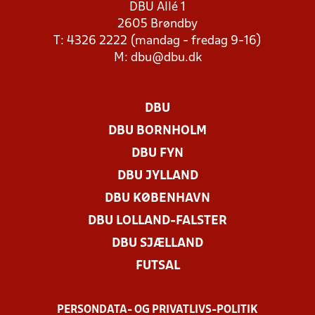
DBU Allé 1
2605 Brøndby
T: 4326 2222 (mandag - fredag 9-16)
M:
dbu@dbu.dk
DBU
DBU BORNHOLM
DBU FYN
DBU JYLLAND
DBU KØBENHAVN
DBU LOLLAND-FALSTER
DBU SJÆLLAND
FUTSAL
PERSONDATA- OG PRIVATLIVS-POLITIK