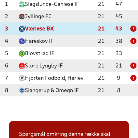
1
Slagslunde-Ganløse IF
21
47
2
Jyllinge FC
21
45
3
Værløse BK
21
43
!
4
Hareskov IF
21
38
!
5
Blovstrød IF
21
33
6
Store Lyngby IF
21
21
!
7
Hjorten Fodbold, Herlev
21
9
!
8
Slangerup & Omegn IF
21
8
Spørgsmål omkring denne række skal