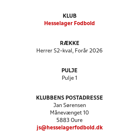
KLUB
Hesselager Fodbold
RÆKKE
Herrer S2-kval, Forår 2026
PULJE
Pulje 1
KLUBBENS POSTADRESSE
Jan Sørensen
Månevænget 10
5883 Oure
js@hesselagerfodbold.dk