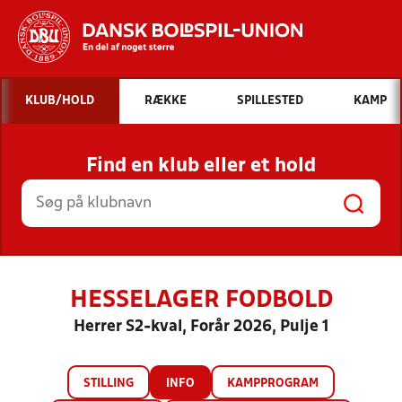
Hvad vil du søge efter?
KLUB/HOLD
RÆKKE
SPILLESTED
KAMP
INDHOLD OG NYHEDER
Find en klub eller et hold
STILLINGER, RESULTATER, KLUBBER OG
HOLD
HESSELAGER FODBOLD
Herrer S2-kval, Forår 2026, Pulje 1
STILLING
INFO
KAMPPROGRAM