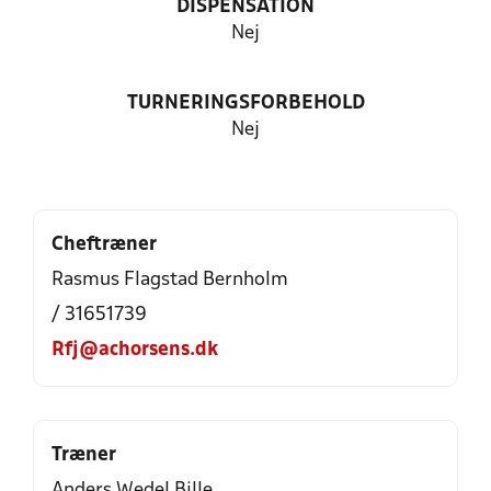
DISPENSATION
Nej
TURNERINGSFORBEHOLD
Nej
Cheftræner
Rasmus Flagstad Bernholm
/ 31651739
Rfj@achorsens.dk
Træner
Anders Wedel Bille