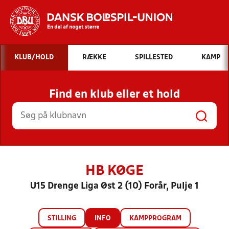
Hvad vil du søge efter?
KLUB/HOLD
RÆKKE
SPILLESTED
KAMP
INDHOLD OG NYHEDER
Find en klub eller et hold
STILLINGER, RESULTATER, KLUBBER OG
HOLD
HB KØGE
U15 Drenge Liga Øst 2 (10) Forår, Pulje 1
STILLING
INFO
KAMPPROGRAM