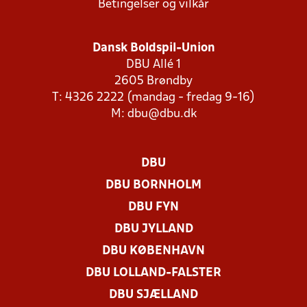
Betingelser og vilkår
Dansk Boldspil-Union
DBU Allé 1
2605 Brøndby
T: 4326 2222 (mandag - fredag 9-16)
M:
dbu@dbu.dk
DBU
DBU BORNHOLM
DBU FYN
DBU JYLLAND
DBU KØBENHAVN
DBU LOLLAND-FALSTER
DBU SJÆLLAND