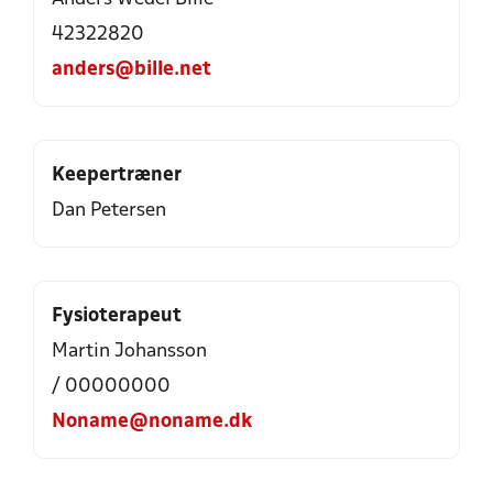
42322820
anders@bille.net
Keepertræner
Dan Petersen
Fysioterapeut
Martin Johansson
/ 00000000
Noname@noname.dk