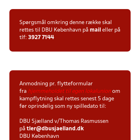
Spørgsmål omkring denne række skal
rettes til DBU København på
mail
eller på
tlf:
3927 7144
Anmodning pr. flytteformular
fra
hjemmeholdet til egen lokalunion
om
kampflytning skal rettes senest 5 dage
før oprindelig som ny spilledato til:
DBU Sjælland v/Thomas Rasmussen
på
tler@dbusjaelland.dk
DBU København