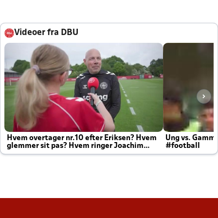
Videoer fra DBU
Hvem overtager nr.10 efter Eriksen? Hvem
Ung vs. Gamm
glemmer sit pas? Hvem ringer Joachim
#football
altid til efter kampe?