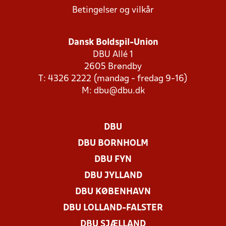
Betingelser og vilkår
Dansk Boldspil-Union
DBU Allé 1
2605 Brøndby
T: 4326 2222 (mandag - fredag 9-16)
M:
dbu@dbu.dk
DBU
DBU BORNHOLM
DBU FYN
DBU JYLLAND
DBU KØBENHAVN
DBU LOLLAND-FALSTER
DBU SJÆLLAND