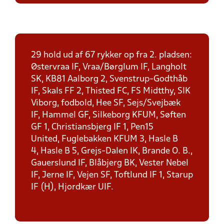
29 hold ud af 67 rykker op fra 2. pladsen:
Østervraa IF, Vraa/Børglum IF, Langholt
SK, KB81 Aalborg 2, Svenstrup-Godthåb
IF, Skals FF 2, Thisted FC, FS Midtthy, SIK
Viborg, fodbold, Hee SF, Sejs/Svejbæk
IF, Hammel GF, Silkeborg KFUM, Søften
GF 1, Christiansbjerg IF 1, Pen15
United, Fuglebakken KFUM 3, Hasle B
4, Hasle B 5, Grejs-Dalen IK, Brande O. B.,
Gauerslund IF, Blåbjerg BK, Vester Nebel
IF, Jerne IF, Vejen SF, Toftlund IF 1, Starup
IF (H), Hjordkær UIF.