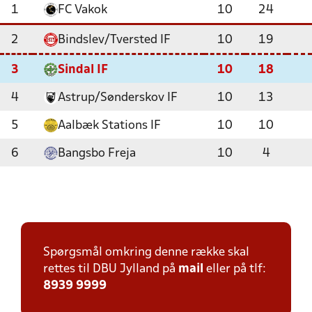
1
FC Vakok
10
24
2
Bindslev/Tversted IF
10
19
3
Sindal IF
10
18
4
Astrup/Sønderskov IF
10
13
5
Aalbæk Stations IF
10
10
6
Bangsbo Freja
10
4
Spørgsmål omkring denne række skal
rettes til DBU Jylland på
mail
eller på tlf:
8939 9999