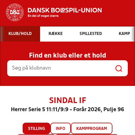
Hvad vil du søge efter?
KLUB/HOLD
RÆKKE
SPILLESTED
KAMP
INDHOLD OG NYHEDER
Find en klub eller et hold
STILLINGER, RESULTATER, KLUBBER OG
HOLD
SINDAL IF
Herrer Serie 5 11:11/9:9 - Forår 2026, Pulje 96
STILLING
INFO
KAMPPROGRAM