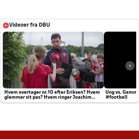
Videoer fra DBU
Hvem overtager nr.10 efter Eriksen? Hvem
Ung vs. Gamm
glemmer sit pas? Hvem ringer Joachim
#football
altid til efter kampe?