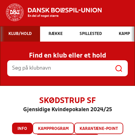
Hvad vil du søge efter?
KLUB/HOLD
RÆKKE
SPILLESTED
KAMP
INDHOLD OG NYHEDER
Find en klub eller et hold
STILLINGER, RESULTATER, KLUBBER OG
HOLD
SKØDSTRUP SF
Gjensidige Kvindepokalen 2024/25
INFO
KAMPPROGRAM
KARANTÆNE-POINT