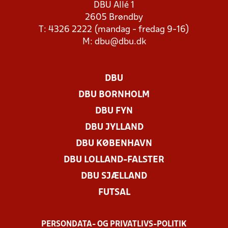
DBU Allé 1
2605 Brøndby
T: 4326 2222 (mandag - fredag 9-16)
M:
dbu@dbu.dk
DBU
DBU BORNHOLM
DBU FYN
DBU JYLLAND
DBU KØBENHAVN
DBU LOLLAND-FALSTER
DBU SJÆLLAND
FUTSAL
PERSONDATA- OG PRIVATLIVS-POLITIK