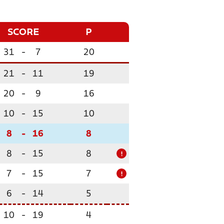
SCORE
P
31
-
7
20
21
-
11
19
20
-
9
16
10
-
15
10
8
-
16
8
8
-
15
8
!
7
-
15
7
!
6
-
14
5
10
-
19
4