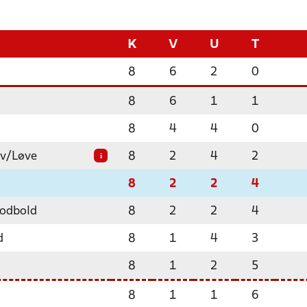
K
V
U
T
8
6
2
0
8
6
1
1
8
4
4
0
ev/Løve
8
2
4
2
i
8
2
2
4
odbold
8
2
2
4
d
8
1
4
3
8
1
2
5
8
1
1
6