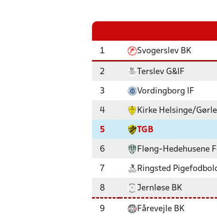
1
Svogerslev BK
2
Terslev G&IF
3
Vordingborg IF
4
Kirke Helsinge/Gørl
5
TGB
6
Fløng-Hedehusene F
7
Ringsted Pigefodbol
8
Jernløse BK
9
Fårevejle BK