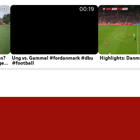
:11
00:19
en?
Ung vs. Gammel #fordanmark #dbu
Highlights: Danma
ger
#football