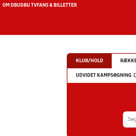
OM DBU
DBU TV
FANS & BILLETTER
KLUB/HOLD
RÆKK
UDVIDET KAMPSØGNING