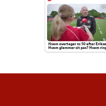
05
Hvem overtager nr.10 efter Eriks
Hvem glemmer sit pas? Hvem rin
Joachim altid til efter kampe?