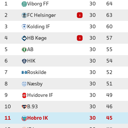
1
Viborg FF
30
64
2
FC Helsingør
30
63
i
3
Kolding IF
30
60
4
HB Køge
30
57
i
5
AB
30
55
6
HIK
30
54
7
Roskilde
30
52
8
Næsby
30
51
9
Hvidovre IF
30
49
10
B.93
30
46
11
Hobro IK
30
45