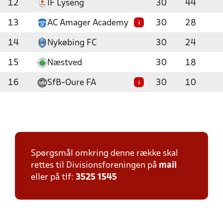
12
IF Lyseng
30
44
13
AC Amager Academy
30
28
i
14
Nykøbing FC
30
24
15
Næstved
30
18
16
SfB-Oure FA
30
10
i
Spørgsmål omkring denne række skal
rettes til Divisionsforeningen på
mail
eller på tlf:
3525 1545