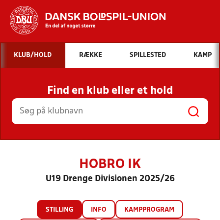
Hvad vil du søge efter?
KLUB/HOLD
RÆKKE
SPILLESTED
KAMP
INDHOLD OG NYHEDER
Find en klub eller et hold
STILLINGER, RESULTATER, KLUBBER OG
HOLD
HOBRO IK
U19 Drenge Divisionen 2025/26
STILLING
INFO
KAMPPROGRAM