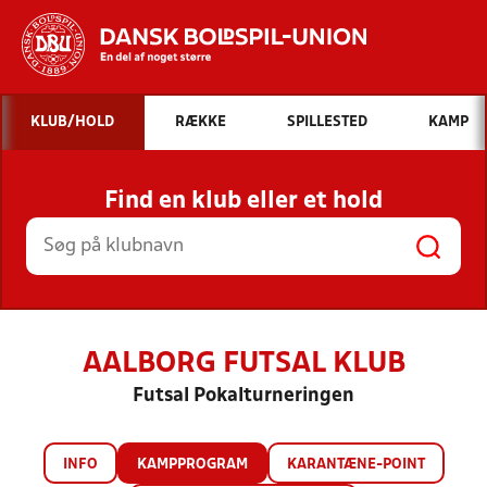
Hvad vil du søge efter?
KLUB/HOLD
RÆKKE
SPILLESTED
KAMP
INDHOLD OG NYHEDER
Find en klub eller et hold
STILLINGER, RESULTATER, KLUBBER OG
HOLD
AALBORG FUTSAL KLUB
Futsal Pokalturneringen
INFO
KAMPPROGRAM
KARANTÆNE-POINT