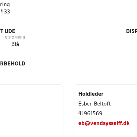
ring
6433
T UDE
DIS
STRØMPER
Blå
ORBEHOLD
Holdleder
Esben Beltoft
41961569
eb@vendsysselff.dk