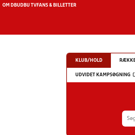
OM DBU
DBU TV
FANS & BILLETTER
KLUB/HOLD
RÆKK
UDVIDET KAMPSØGNING