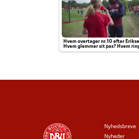
Hvem overtager nr.10 efter Eriks
Hvem glemmer sit pas? Hvem rin
Joachim altid til efter kampe?
Nyhedsbreve
Nyheder