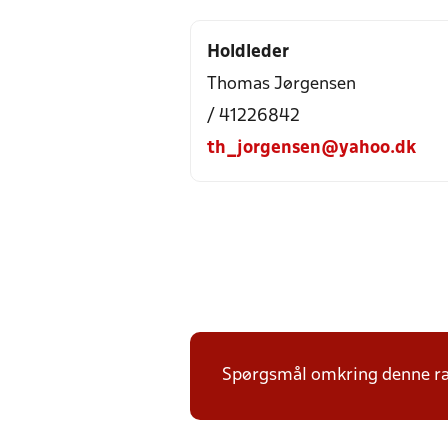
Holdleder
Thomas Jørgensen
/ 41226842
th_jorgensen@yahoo.dk
Spørgsmål omkring denne ræk