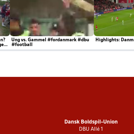
en?
Ung vs. Gammel #fordanmark #dbu
Highlights: Danma
ger
#football
Dansk Boldspil-Union
DBU Allé 1