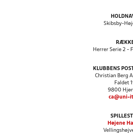
HOLDNA
Skibsby-Høj
RÆKK
Herrer Serie 2 -
KLUBBENS POS
Christian Berg 
Faldet 
9800 Hjør
ca@uni-i
SPILLES
Højene Ha
Vellingshøjv