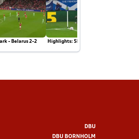
rk - Belarus 2-2
Highlights: Skotland - Danmark 4-2
J
E
DBU
DBU BORNHOLM