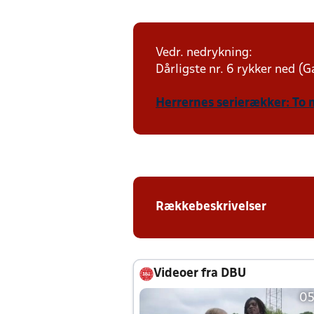
Vedr. nedrykning:
Dårligste nr. 6 rykker ned (Ga
Herrernes serierækker: To 
Rækkebeskrivelser
Videoer fra DBU
05