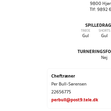
9800 Hjør
Tlf: 9892 
SPILLEDRAG
TRØJE
SHORTS
Gul
Gul
TURNERINGSF
Nej
Cheftræner
Per Bull-Sørensen
22656775
perbull@post9.tele.dk