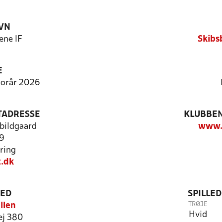
VN
ene IF
Skibs
E
 Forår 2026
TADRESSE
KLUBBEN
Abildgaard
www.s
19
ring
t.dk
TED
SPILLE
TRØJE
llen
Hvid
ej 380