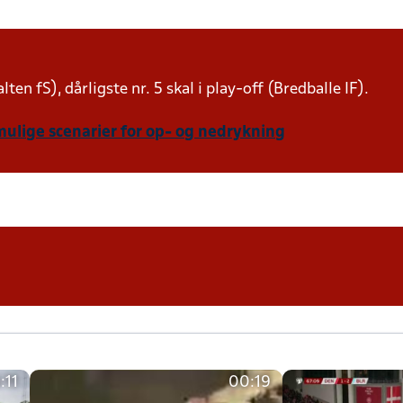
lten fS), dårligste nr. 5 skal i play-off (Bredballe IF).
mulige scenarier for op- og nedrykning
:11
00:19