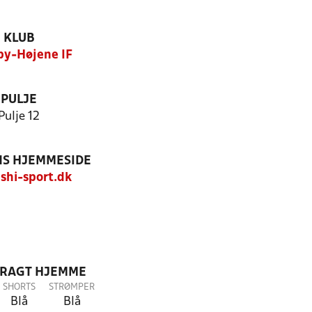
KLUB
by-Højene IF
PULJE
Pulje 12
S HJEMMESIDE
hi-sport.dk
DRAGT HJEMME
SHORTS
STRØMPER
Blå
Blå