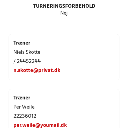
TURNERINGSFORBEHOLD
Nej
Træner
Niels Skotte
/ 24452244
n.skotte@privat.dk
Træner
Per Weile
22236012
per.weile@youmail.dk