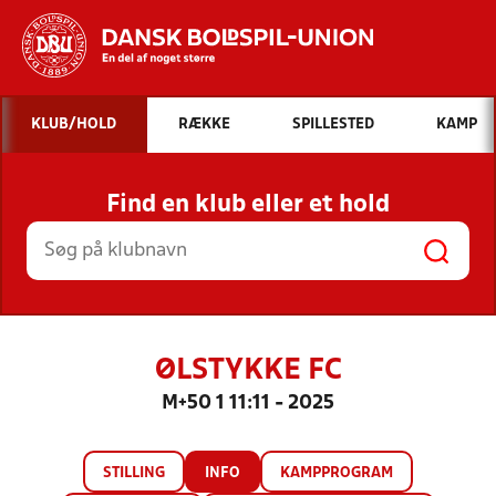
Hvad vil du søge efter?
KLUB/HOLD
RÆKKE
SPILLESTED
KAMP
INDHOLD OG NYHEDER
Find en klub eller et hold
STILLINGER, RESULTATER, KLUBBER OG
HOLD
ØLSTYKKE FC
M+50 1 11:11 - 2025
STILLING
INFO
KAMPPROGRAM