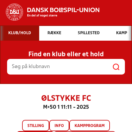
Hvad vil du søge efter?
KLUB/HOLD
RÆKKE
SPILLESTED
KAMP
INDHOLD OG NYHEDER
Find en klub eller et hold
STILLINGER, RESULTATER, KLUBBER OG
HOLD
ØLSTYKKE FC
M+50 1 11:11 - 2025
STILLING
INFO
KAMPPROGRAM