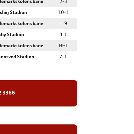
llemarkskolens bane
2
-
3
shøj Stadion
10
-
1
llemarkskolens bane
1
-
9
åby Stadion
4
-
1
llemarkskolens bane
HHT
kensved Stadion
7
-
1
2 3366