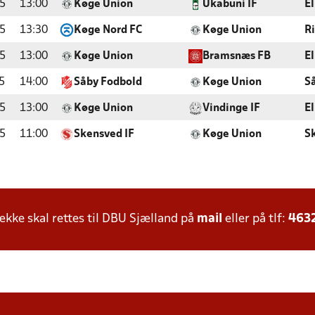
5
13:00
Køge Union
Ukabuni IF
E
5
13:30
Køge Nord FC
Køge Union
Ri
5
13:00
Køge Union
Bramsnæs FB
E
5
14:00
Såby Fodbold
Køge Union
S
5
13:00
Køge Union
Vindinge IF
E
5
11:00
Skensved IF
Køge Union
S
ke skal rettes til DBU Sjælland på
mail
eller på tlf:
463