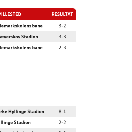
PILLESTED
RESULTAT
llemarkskolens bane
3
-
2
jæverskov Stadion
3
-
3
llemarkskolens bane
2
-
3
rke Hyllinge Stadion
8
-
1
llinge Stadion
2
-
2