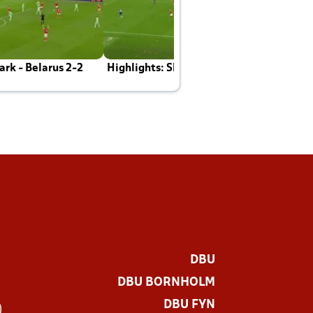
rk - Belarus 2-2
Highlights: Skotland - Danmark 4-2
J
E
DBU
DBU BORNHOLM
DBU FYN
)