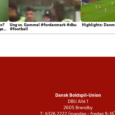
en?
Ung vs. Gammel #fordanmark #dbu
Highlights: Danma
ger
#football
Dansk Boldspil-Union
DBU Allé 1
2605 Brøndby
T: 4326 2222 (mandag - fredag 9-16