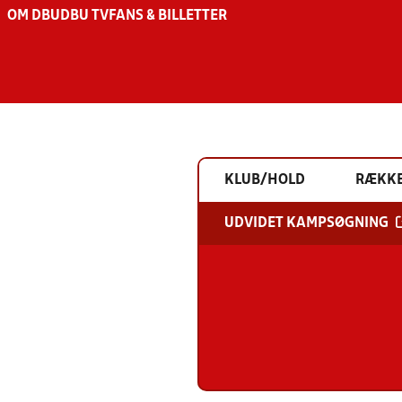
OM DBU
DBU TV
FANS & BILLETTER
KLUB/HOLD
RÆKK
UDVIDET KAMPSØGNING