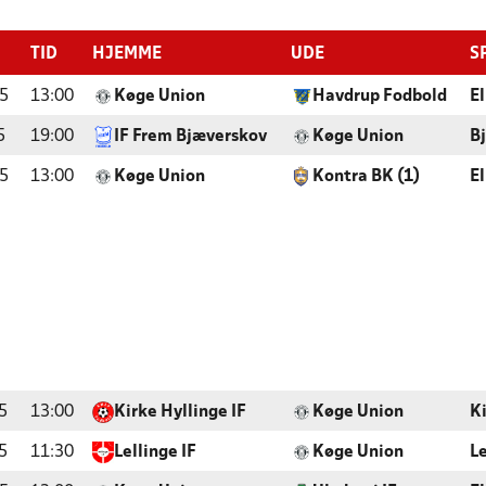
TID
HJEMME
UDE
S
5
13:00
Køge Union
Havdrup Fodbold
E
5
19:00
IF Frem Bjæverskov
Køge Union
B
5
13:00
Køge Union
Kontra BK (1)
E
5
13:00
Kirke Hyllinge IF
Køge Union
Ki
5
11:30
Lellinge IF
Køge Union
Le