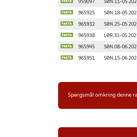
959097
SØN.
11-05 202
965925
SØN.
18-05 202
965932
SØN.
25-05 202
965938
LØR.
31-05 202
965945
SØN.
08-06 202
965951
SØN.
15-06 202
Spørgsmål omkring denne ræk