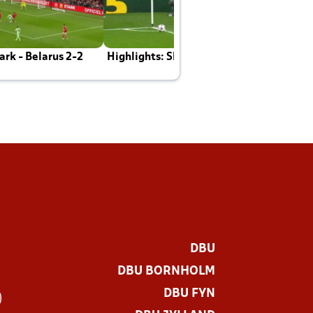
rk - Belarus 2-2
Highlights: Skotland - Danmark 4-2
J
E
DBU
DBU BORNHOLM
DBU FYN
)