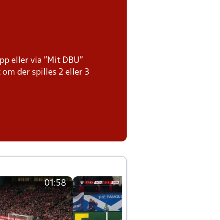
pp eller via ”Mit DBU”
 om der spilles 2 eller 3
01:58
01:58