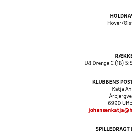
HOLDNA
Hover/Øls
RÆKK
U8 Drenge C (18) 5:
KLUBBENS POS
Katja A
Årbjergve
6990 Ulf
johansenkatja@h
SPILLEDRAGT