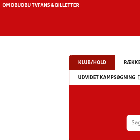
OM DBU
DBU TV
FANS & BILLETTER
KLUB/HOLD
RÆKK
UDVIDET KAMPSØGNING