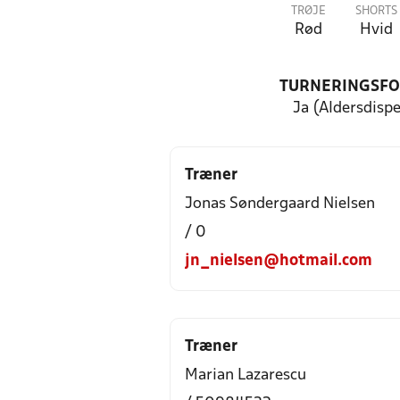
TRØJE
SHORTS
Rød
Hvid
TURNERINGSF
Ja (Aldersdisp
Træner
Jonas Søndergaard Nielsen
/ 0
jn_nielsen@hotmail.com
Træner
Marian Lazarescu