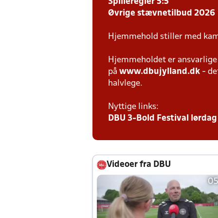
Spilleregler 5:5
Øvrige stævnetilbud 2026
Hjemmehold stiller med kam
Hjemmeholdet er ansvarlige f
på
www.dbujylland.dk
- de
halvlege.
Nyttige links:
DBU 3-Bold Festival lørdag 
Videoer fra DBU
05