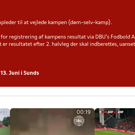
pleder til at vejlede kampen (døm-selv-kamp).
or registrering af kampens resultat via DBU’s Fodbold A
t er resultatet efter 2. halvleg der skal indberettes, uanset
13. Juni i Sunds
:11
00:19