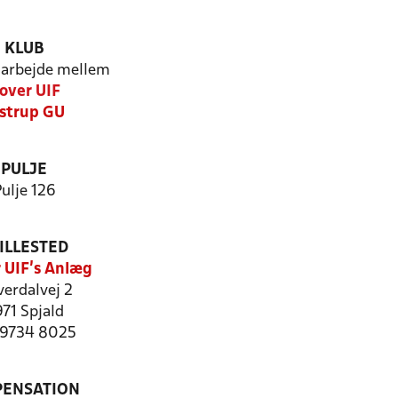
KLUB
arbejde mellem
over UIF
strup GU
PULJE
ulje 126
ILLESTED
 UIF's Anlæg
erdalvej 2
71 Spjald
: 9734 8025
PENSATION