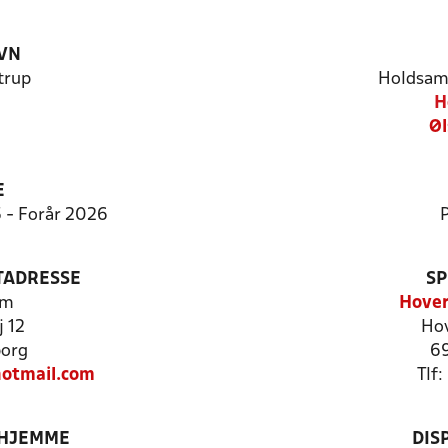
VN
trup
Holdsam
H
Øl
E
5 - Forår 2026
P
TADRESSE
SP
hm
Hover
j 12
Hov
borg
69
otmail.com
Tlf
 HJEMME
DIS