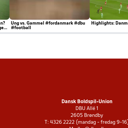
en?
Ung vs. Gammel #fordanmark #dbu
Highlights: Danma
ger
#football
Dansk Boldspil-Union
DBU Allé 1
2605 Brøndby
T: 4326 2222 (mandag - fredag 9-16