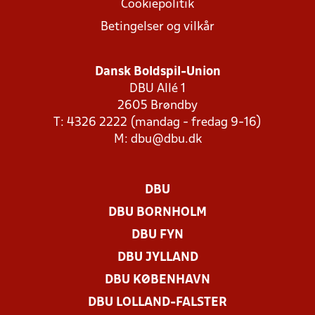
Cookiepolitik
Betingelser og vilkår
Dansk Boldspil-Union
DBU Allé 1
2605 Brøndby
T: 4326 2222 (mandag - fredag 9-16)
M:
dbu@dbu.dk
DBU
DBU BORNHOLM
DBU FYN
DBU JYLLAND
DBU KØBENHAVN
DBU LOLLAND-FALSTER