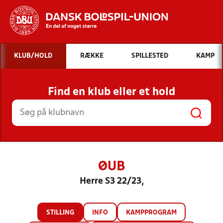
Hvad vil du søge efter?
KLUB/HOLD
RÆKKE
SPILLESTED
KAMP
INDHOLD OG NYHEDER
Find en klub eller et hold
STILLINGER, RESULTATER, KLUBBER OG
HOLD
ØUB
Herre S3 22/23,
STILLING
INFO
KAMPPROGRAM