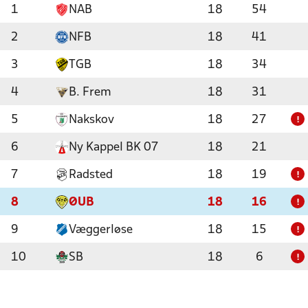
1
NAB
18
54
2
NFB
18
41
3
TGB
18
34
4
B. Frem
18
31
5
Nakskov
18
27
!
6
Ny Kappel BK 07
18
21
7
Radsted
18
19
!
8
ØUB
18
16
!
9
Væggerløse
18
15
!
10
SB
18
6
!