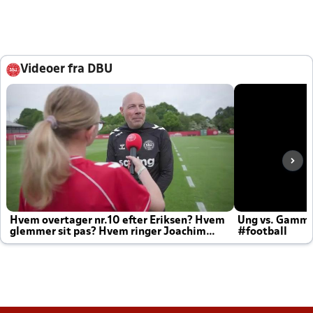
Videoer fra DBU
Hvem overtager nr.10 efter Eriksen? Hvem
Ung vs. Gamm
glemmer sit pas? Hvem ringer Joachim
#football
altid til efter kampe?