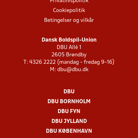
Privatlivspolitik
Cookiepolitik
Betingelser og vilkår
Dansk Boldspil-Union
DBU Allé 1
2605 Brøndby
T: 4326 2222 (mandag - fredag 9-16)
M:
dbu@dbu.dk
DBU
DBU BORNHOLM
DBU FYN
DBU JYLLAND
DBU KØBENHAVN