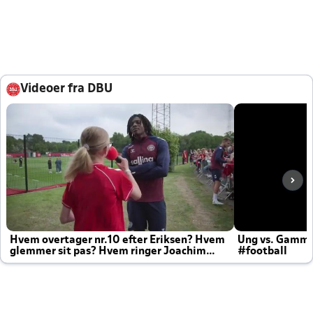
Videoer fra DBU
Hvem overtager nr.10 efter Eriksen? Hvem
Ung vs. Gamm
glemmer sit pas? Hvem ringer Joachim
#football
altid til efter kampe?