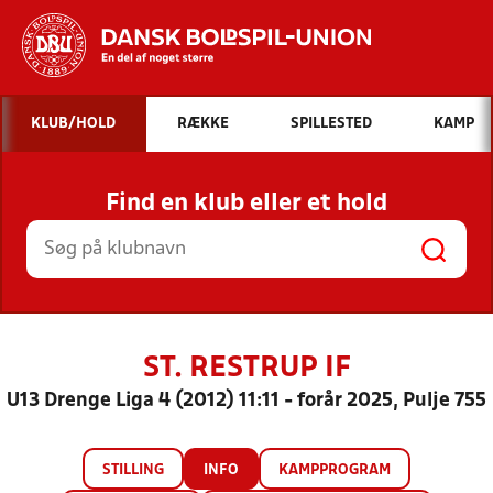
Hvad vil du søge efter?
KLUB/HOLD
RÆKKE
SPILLESTED
KAMP
INDHOLD OG NYHEDER
Find en klub eller et hold
STILLINGER, RESULTATER, KLUBBER OG
HOLD
ST. RESTRUP IF
U13 Drenge Liga 4 (2012) 11:11 - forår 2025, Pulje 755
STILLING
INFO
KAMPPROGRAM