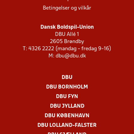
Betingelser og vilkår
Dansk Boldspil-Union
DBU Allé 1
2605 Brøndby
T: 4326 2222 (mandag - fredag 9-16)
M:
dbu@dbu.dk
DBU
DBU BORNHOLM
DBU FYN
DBU JYLLAND
DBU KØBENHAVN
DBU LOLLAND-FALSTER