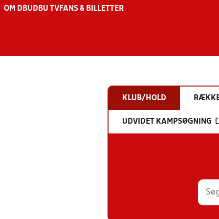
OM DBU
DBU TV
FANS & BILLETTER
KLUB/HOLD
RÆKK
UDVIDET KAMPSØGNING