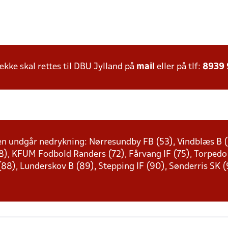
ke skal rettes til DBU Jylland på
mail
eller på tlf:
8939
en undgår nedrykning: Nørresundby FB (53), Vindblæs B (5
68), KFUM Fodbold Randers (72), Fårvang IF (75), Torpedo 
88), Lunderskov B (89), Stepping IF (90), Sønderris SK (