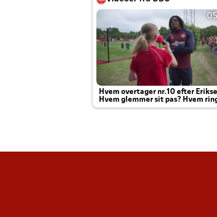
05
Hvem overtager nr.10 efter Eriks
Hvem glemmer sit pas? Hvem rin
Joachim altid til efter kampe?