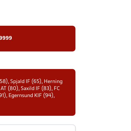
 9999
8), Spjald IF (65), Herning
AT (80), Saxild IF (83), FC
91), Egernsund KIF (94),