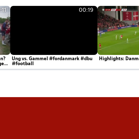
:11
00:19
en?
Ung vs. Gammel #fordanmark #dbu
Highlights: Danma
ger
#football