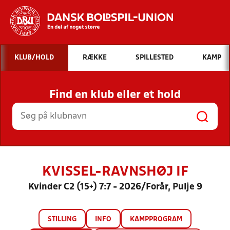
Hvad vil du søge efter?
KLUB/HOLD
RÆKKE
SPILLESTED
KAMP
INDHOLD OG NYHEDER
Find en klub eller et hold
STILLINGER, RESULTATER, KLUBBER OG
HOLD
KVISSEL-RAVNSHØJ IF
Kvinder C2 (15+) 7:7 - 2026/Forår, Pulje 9
STILLING
INFO
KAMPPROGRAM