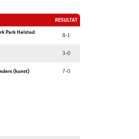
RESULTAT
k Park Helsted
8
-
1
3
-
0
nders (kunst)
7
-
0