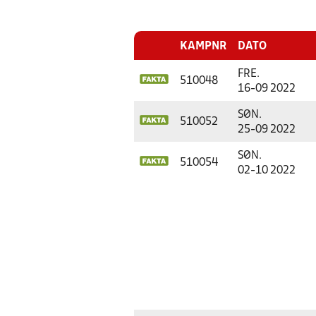
KAMPNR
DATO
FRE.
510048
16-09 2022
SØN.
510052
25-09 2022
SØN.
510054
02-10 2022