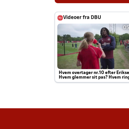
Videoer fra DBU
05
Hvem overtager nr.10 efter Eriks
Hvem glemmer sit pas? Hvem rin
Joachim altid til efter kampe?