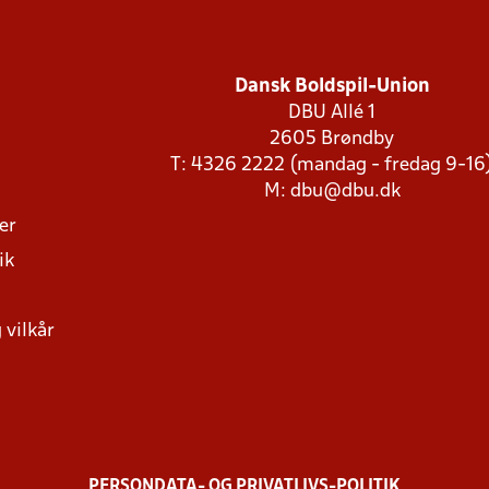
Dansk Boldspil-Union
DBU Allé 1
2605 Brøndby
T: 4326 2222 (mandag - fredag 9-16
M:
dbu@dbu.dk
ger
ik
 vilkår
PERSONDATA- OG PRIVATLIVS-POLITIK