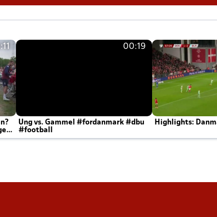
:11
00:19
en?
Ung vs. Gammel #fordanmark #dbu
Highlights: Danma
ger
#football