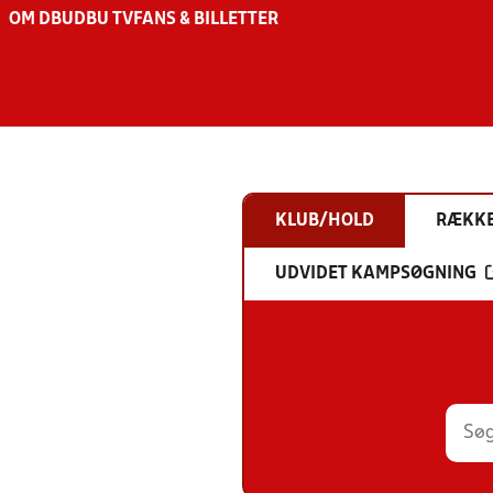
OM DBU
DBU TV
FANS & BILLETTER
KLUB/HOLD
RÆKK
UDVIDET KAMPSØGNING