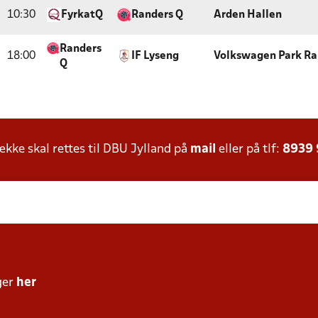
10:30
FyrkatQ
Randers Q
Arden Hallen
Randers
18:00
IF Lyseng
Volkswagen Park Ra
Q
ke skal rettes til DBU Jylland på
mail
eller på tlf:
8939
ger
her