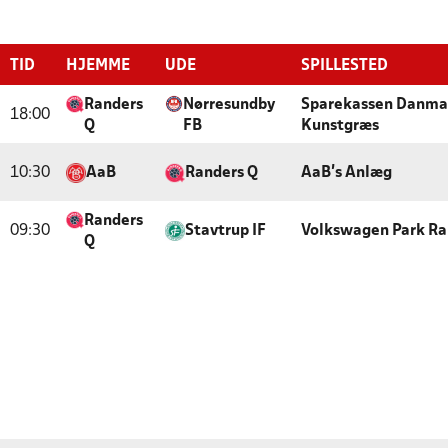
TID
HJEMME
UDE
SPILLESTED
Randers
Nørresundby
Sparekassen Danmar
18:00
Q
FB
Kunstgræs
10:30
AaB
Randers Q
AaB's Anlæg
Randers
09:30
Stavtrup IF
Volkswagen Park Ra
Q