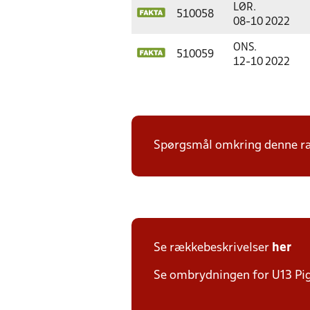
LØR.
510058
08-10 2022
ONS.
510059
12-10 2022
Spørgsmål omkring denne ræk
Se rækkebeskrivelser
her
Se ombrydningen for U13 Pi