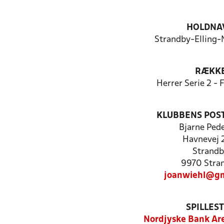
HOLDNA
Strandby-Elling-N
RÆKK
Herrer Serie 2 -
KLUBBENS POS
Bjarne Ped
Havnevej 
Strandb
9970 Stra
joanwiehl@gm
SPILLES
Nordjyske Bank Ar