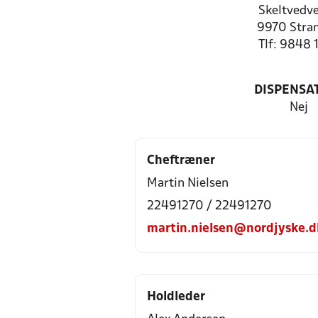
Skeltvedve
9970 Stra
Tlf: 9848 
DISPENSA
Nej
Cheftræner
Martin Nielsen
22491270 / 22491270
martin.nielsen@nordjyske.d
Holdleder