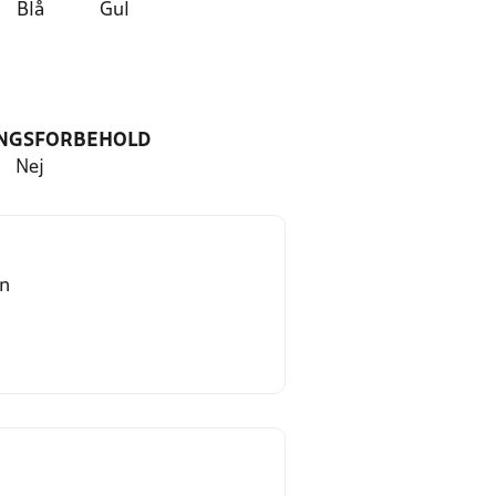
Blå
Gul
NGSFORBEHOLD
Nej
en