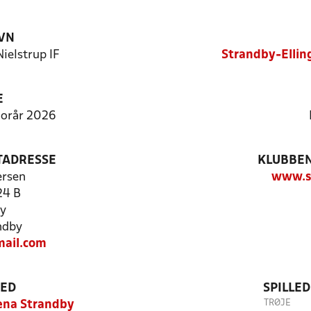
VN
ielstrup IF
Strandby-Ellin
E
 Forår 2026
TADRESSE
KLUBBEN
ersen
www.se
24 B
y
ndby
ail.com
TED
SPILLE
TRØJE
ena Strandby