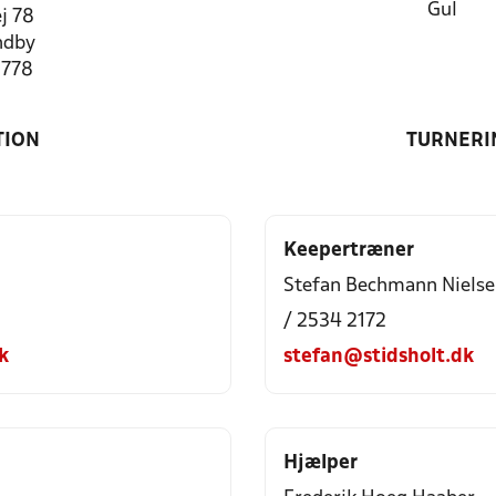
Gul
j 78
ndby
1778
TION
TURNERI
Keepertræner
Stefan Bechmann Niels
/ 2534 2172
k
stefan@stidsholt.dk
Hjælper