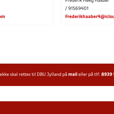
Frederik Høeg Haaber
/ 91569401
com
Frederikhaaber4@iclo
ke skal rettes til DBU Jylland på
mail
eller på tlf:
8939