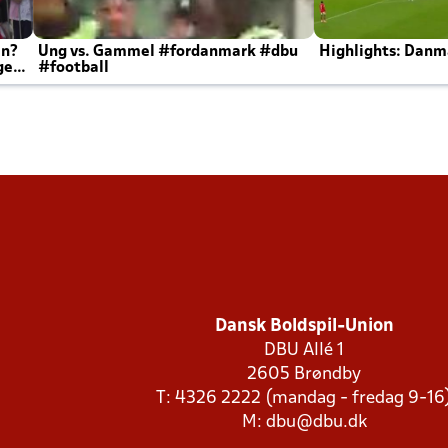
en?
Ung vs. Gammel #fordanmark #dbu
Highlights: Danma
ger
#football
Dansk Boldspil-Union
DBU Allé 1
2605 Brøndby
T: 4326 2222 (mandag - fredag 9-16
M:
dbu@dbu.dk