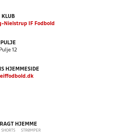
KLUB
g-Nielstrup IF Fodbold
PULJE
Pulje 12
S HJEMMESIDE
iffodbold.dk
DRAGT HJEMME
SHORTS
STRØMPER