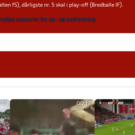
lten fS), dårligste nr. 5 skal i play-off (Bredballe IF).
mulige scenarier for op- og nedrykning
:11
00:19