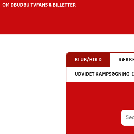
OM DBU
DBU TV
FANS & BILLETTER
KLUB/HOLD
RÆKK
UDVIDET KAMPSØGNING