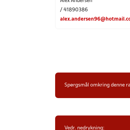
Alex Andersen
/ 41890386
alex.andersen96@hotmail.
Spørgsmål omkring denne ræk
Vedr. nedrykning: