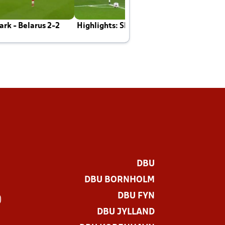
rk - Belarus 2-2
Highlights: Skotland - Danmark 4-2
J
E
DBU
DBU BORNHOLM
DBU FYN
)
DBU JYLLAND