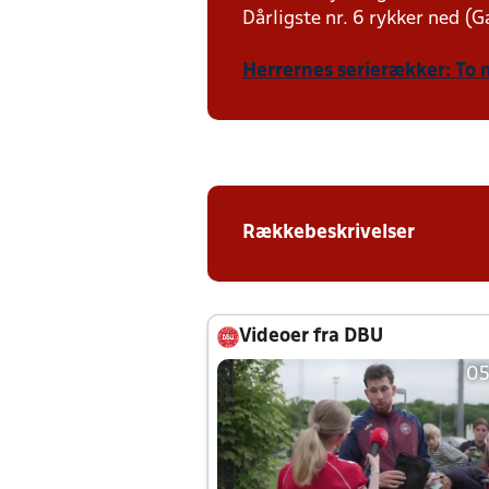
Dårligste nr. 6 rykker ned (Ga
Herrernes serierækker: To 
Rækkebeskrivelser
Videoer fra DBU
05