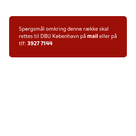
Spørgsmål omkring denne række skal
rettes til DBU København på
mail
eller på
tlf:
3927 7144