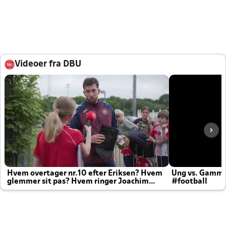
Videoer fra DBU
Hvem overtager nr.10 efter Eriksen? Hvem
Ung vs. Gamm
glemmer sit pas? Hvem ringer Joachim
#football
altid til efter kampe?