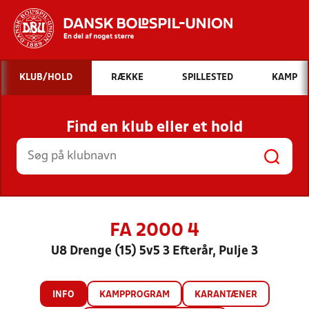
Hvad vil du søge efter?
KLUB/HOLD
RÆKKE
SPILLESTED
KAMP
INDHOLD OG NYHEDER
Find en klub eller et hold
STILLINGER, RESULTATER, KLUBBER OG
HOLD
FA 2000 4
U8 Drenge (15) 5v5 3 Efterår, Pulje 3
INFO
KAMPPROGRAM
KARANTÆNER