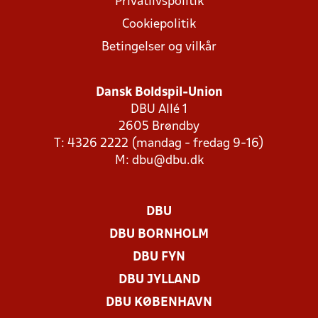
Privatlivspolitik
Cookiepolitik
Betingelser og vilkår
Dansk Boldspil-Union
DBU Allé 1
2605 Brøndby
T: 4326 2222 (mandag - fredag 9-16)
M:
dbu@dbu.dk
DBU
DBU BORNHOLM
DBU FYN
DBU JYLLAND
DBU KØBENHAVN