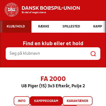
Hvad vil du søge efter?
KLUB/HOLD
RÆKKE
SPILLESTED
KAMP
INDHOLD OG NYHEDER
Find en klub eller et hold
STILLINGER, RESULTATER, KLUBBER OG
HOLD
FA 2000
U8 Piger (15) 3v3 Efterår, Pulje 2
INFO
KAMPPROGRAM
KARANTÆNER