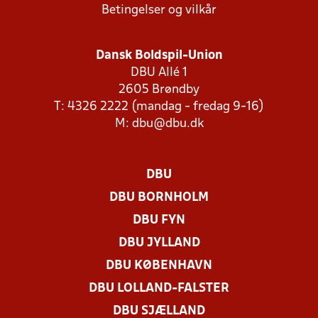
Betingelser og vilkår
Dansk Boldspil-Union
DBU Allé 1
2605 Brøndby
T: 4326 2222 (mandag - fredag 9-16)
M:
dbu@dbu.dk
DBU
DBU BORNHOLM
DBU FYN
DBU JYLLAND
DBU KØBENHAVN
DBU LOLLAND-FALSTER
DBU SJÆLLAND