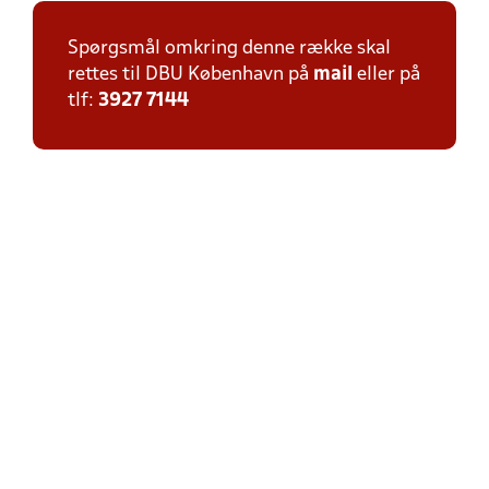
Spørgsmål omkring denne række skal
rettes til DBU København på
mail
eller på
tlf:
3927 7144