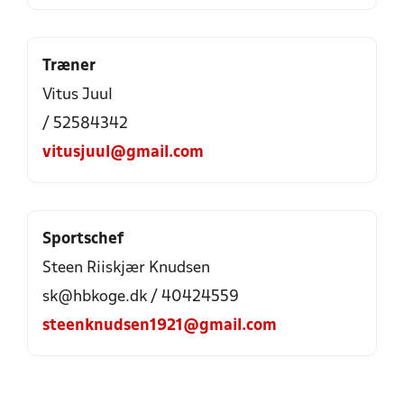
Træner
Vitus Juul
/ 52584342
vitusjuul@gmail.com
Sportschef
Steen Riiskjær Knudsen
sk@hbkoge.dk / 40424559
steenknudsen1921@gmail.com