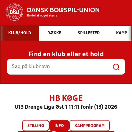
Hvad vil du søge efter?
KLUB/HOLD
RÆKKE
SPILLESTED
KAMP
INDHOLD OG NYHEDER
Find en klub eller et hold
STILLINGER, RESULTATER, KLUBBER OG
HOLD
HB KØGE
U13 Drenge Liga Øst 1 11:11 forår (13) 2026
STILLING
INFO
KAMPPROGRAM