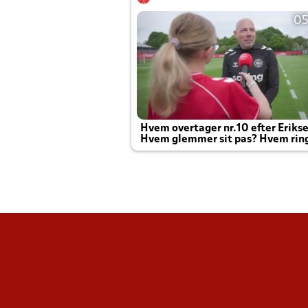
05
Hvem overtager nr.10 efter Eriks
Hvem glemmer sit pas? Hvem rin
Joachim altid til efter kampe?