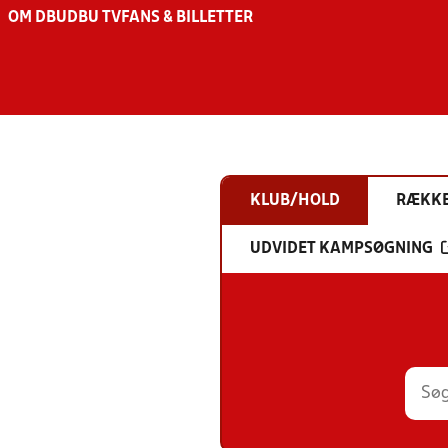
OM DBU
DBU TV
FANS & BILLETTER
KLUB/HOLD
RÆKK
UDVIDET KAMPSØGNING