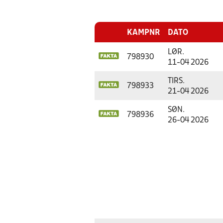
KAMPNR
DATO
LØR.
798930
11-04 2026
TIRS.
798933
21-04 2026
SØN.
798936
26-04 2026