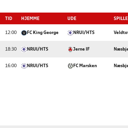
TID
HJEMME
UDE
SPILL
12:00
FC King George
NRUI/HTS
Veldto
18:30
NRUI/HTS
Jerne IF
Næsbje
16:00
NRUI/HTS
FC Marsken
Næsbje