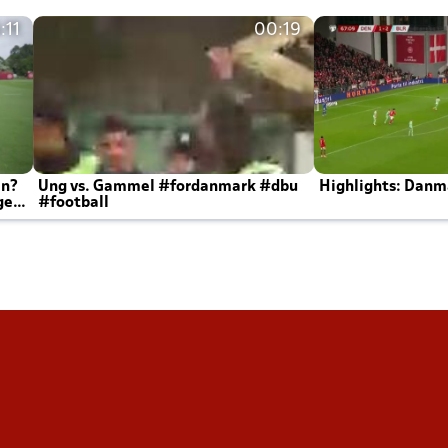
:11
00:19
en?
Ung vs. Gammel #fordanmark #dbu
Highlights: Danma
ger
#football