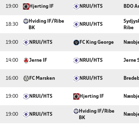
19:00
Hjerting IF
NRUI/HTS
BDO Ar
Hviding IF/Ribe
Sydjys
18:30
NRUI/HTS
BK
Ribe
19:00
NRUI/HTS
FC King George
Næsbje
14:00
Jerne IF
NRUI/HTS
Jerne 
16:00
FC Marsken
NRUI/HTS
Bredeb
19:00
NRUI/HTS
Hjerting IF
Næsbje
Hviding IF/Ribe
19:00
NRUI/HTS
Næsbje
BK