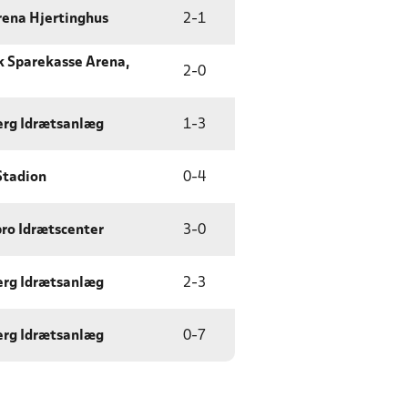
ena Hjertinghus
2
-
1
k Sparekasse Arena,
2
-
0
rg Idrætsanlæg
1
-
3
Stadion
0
-
4
ro Idrætscenter
3
-
0
rg Idrætsanlæg
2
-
3
rg Idrætsanlæg
0
-
7