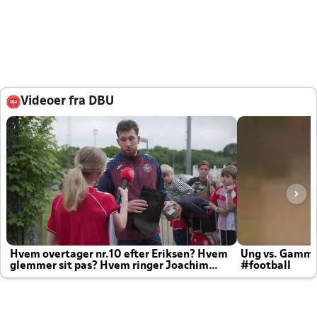
Videoer fra DBU
Hvem overtager nr.10 efter Eriksen? Hvem
Ung vs. Gamm
glemmer sit pas? Hvem ringer Joachim
#football
altid til efter kampe?