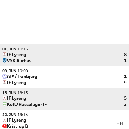
01. JUN.
19:15
IF Lyseng
8
VSK Aarhus
1
08. JUN.
19:00
AIA/Tranbjerg
1
IF Lyseng
4
15. JUN.
19:15
IF Lyseng
5
Kolt/Hasselager IF
3
22. JUN.
19:15
IF Lyseng
HHT
Kristrup B