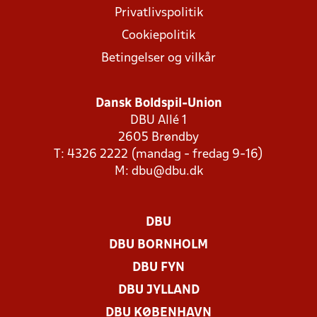
Privatlivspolitik
Cookiepolitik
Betingelser og vilkår
Dansk Boldspil-Union
DBU Allé 1
2605 Brøndby
T: 4326 2222 (mandag - fredag 9-16)
M:
dbu@dbu.dk
DBU
DBU BORNHOLM
DBU FYN
DBU JYLLAND
DBU KØBENHAVN