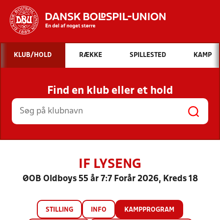
Hvad vil du søge efter?
KLUB/HOLD
RÆKKE
SPILLESTED
KAMP
INDHOLD OG NYHEDER
Find en klub eller et hold
STILLINGER, RESULTATER, KLUBBER OG
HOLD
IF LYSENG
ØOB Oldboys 55 år 7:7 Forår 2026, Kreds 18
STILLING
INFO
KAMPPROGRAM