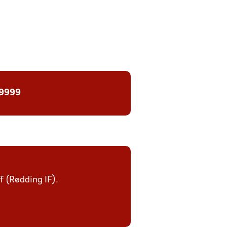
 9999
ff (Rødding IF).