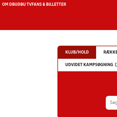
OM DBU
DBU TV
FANS & BILLETTER
KLUB/HOLD
RÆKK
UDVIDET KAMPSØGNING