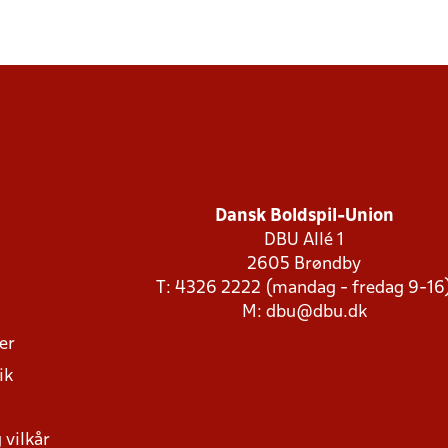
Dansk Boldspil-Union
DBU Allé 1
2605 Brøndby
T: 4326 2222 (mandag - fredag 9-16
M:
dbu@dbu.dk
ger
ik
 vilkår