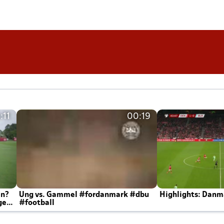
:11
00:19
en?
Ung vs. Gammel #fordanmark #dbu
Highlights: Danma
ger
#football