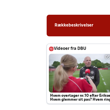
Rækkebeskrivelser
Videoer fra DBU
05
Hvem overtager nr.10 efter Eriks
Hvem glemmer sit pas? Hvem rin
Joachim altid til efter kampe?