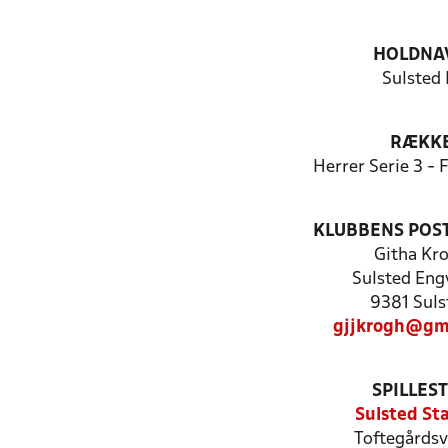
HOLDNA
Sulsted 
RÆKK
Herrer Serie 3 -
KLUBBENS POS
Githa Kr
Sulsted Eng
9381 Suls
gjjkrogh@gm
SPILLES
Sulsted St
Toftegårdsv