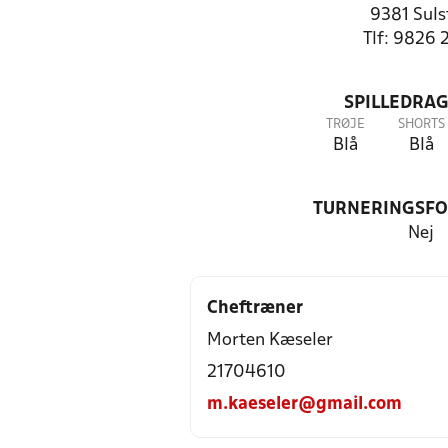
9381 Suls
Tlf: 9826 
SPILLEDRAG
TRØJE
SHORTS
Blå
Blå
TURNERINGSF
Nej
Cheftræner
Morten Kæseler
21704610
m.kaeseler@gmail.com