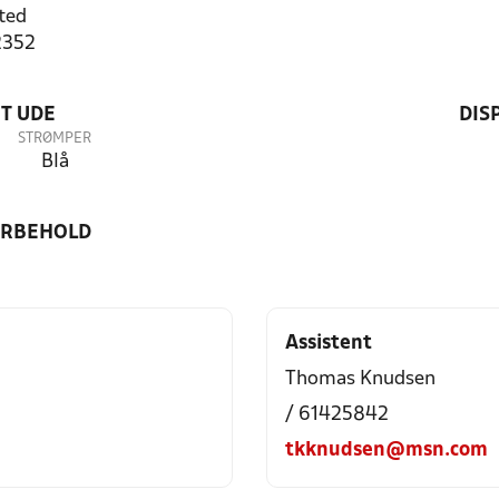
ted
2352
T UDE
DIS
STRØMPER
Blå
ORBEHOLD
Assistent
Thomas Knudsen
/ 61425842
tkknudsen@msn.com