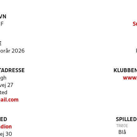
VN
IF
S
E
 Forår 2026
TADRESSE
KLUBBEN
ogh
www.s
vej 27
ted
ail.com
TED
SPILLE
TRØJE
adion
Blå
ej 30