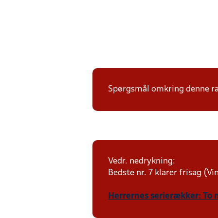
Spørgsmål omkring denne ræk
Vedr. nedrykning:
Bedste nr. 7 klarer frisag (V
Herrernes serierækker: To 