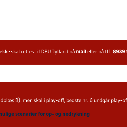
ke skal rettes til DBU Jylland på
mail
eller på tlf:
8939
indblæs B), men skal i play-off, bedste nr. 6 undgår play-o
mulige scenarier for op- og nedrykning