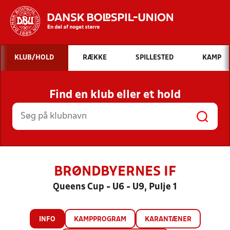
Hvad vil du søge efter?
KLUB/HOLD
RÆKKE
SPILLESTED
KAMP
INDHOLD OG NYHEDER
Find en klub eller et hold
STILLINGER, RESULTATER, KLUBBER OG
HOLD
BRØNDBYERNES IF
Queens Cup - U6 - U9, Pulje 1
INFO
KAMPPROGRAM
KARANTÆNER