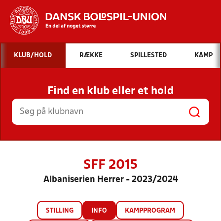
Hvad vil du søge efter?
KLUB/HOLD
RÆKKE
SPILLESTED
KAMP
INDHOLD OG NYHEDER
Find en klub eller et hold
STILLINGER, RESULTATER, KLUBBER OG
HOLD
SFF 2015
Albaniserien Herrer - 2023/2024
STILLING
INFO
KAMPPROGRAM