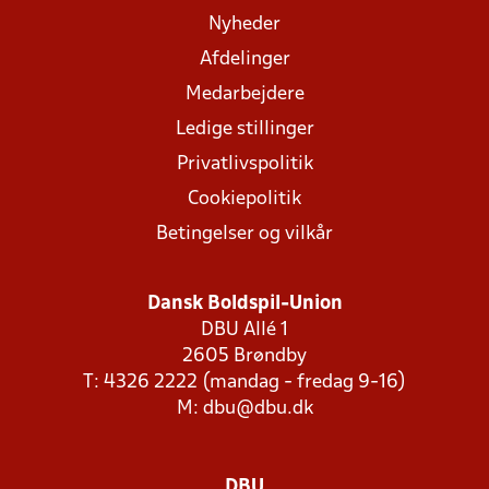
Nyheder
Afdelinger
Medarbejdere
Ledige stillinger
Privatlivspolitik
Cookiepolitik
Betingelser og vilkår
Dansk Boldspil-Union
DBU Allé 1
2605 Brøndby
T: 4326 2222 (mandag - fredag 9-16)
M:
dbu@dbu.dk
DBU