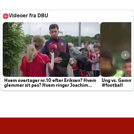
Videoer fra DBU
Hvem overtager nr.10 efter Eriksen? Hvem
Ung vs. Gamm
glemmer sit pas? Hvem ringer Joachim
#football
altid til efter kampe?