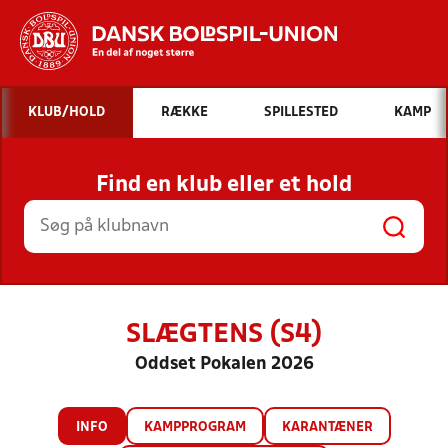
Hvad vil du søge efter?
KLUB/HOLD
RÆKKE
SPILLESTED
KAMP
INDHOLD OG NYHEDER
Find en klub eller et hold
STILLINGER, RESULTATER, KLUBBER OG
HOLD
SLÆGTENS (S4)
Oddset Pokalen 2026
INFO
KAMPPROGRAM
KARANTÆNER