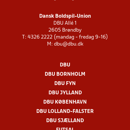
Dansk Boldspil-Union
DBU Allé 1
2605 Brøndby
T: 4326 2222 (mandag - fredag 9-16)
M:
dbu@dbu.dk
DBU
DBU BORNHOLM
DBU FYN
DBU JYLLAND
DBU KØBENHAVN
DBU LOLLAND-FALSTER
DBU SJÆLLAND