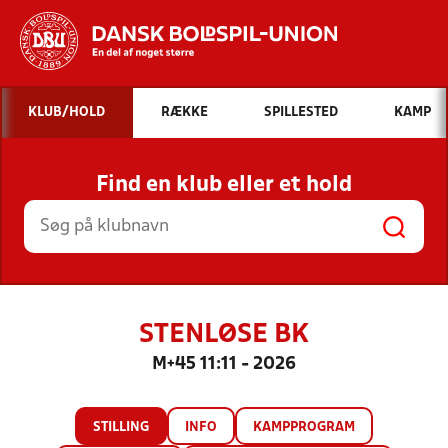
Hvad vil du søge efter?
KLUB/HOLD
RÆKKE
SPILLESTED
KAMP
INDHOLD OG NYHEDER
Find en klub eller et hold
STILLINGER, RESULTATER, KLUBBER OG
HOLD
STENLØSE BK
M+45 11:11 - 2026
STILLING
INFO
KAMPPROGRAM