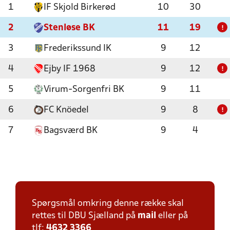
1
IF Skjold Birkerød
10
30
2
Stenløse BK
11
19
!
3
Frederikssund IK
9
12
4
Ejby IF 1968
9
12
!
5
Virum-Sorgenfri BK
9
11
6
FC Knöedel
9
8
!
7
Bagsværd BK
9
4
Spørgsmål omkring denne række skal
rettes til DBU Sjælland på
mail
eller på
tlf:
4632 3366