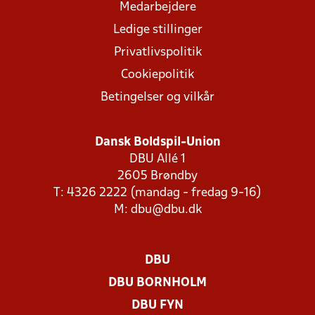
Medarbejdere
Ledige stillinger
Privatlivspolitik
Cookiepolitik
Betingelser og vilkår
Dansk Boldspil-Union
DBU Allé 1
2605 Brøndby
T: 4326 2222 (mandag - fredag 9-16)
M:
dbu@dbu.dk
DBU
DBU BORNHOLM
DBU FYN