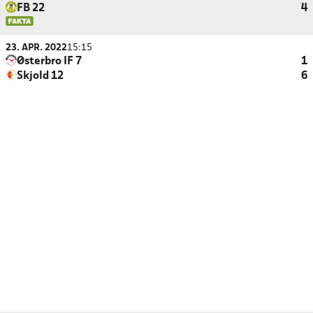
FB 22
4
23. APR. 2022
15:15
Østerbro IF 7
1
Skjold 12
6