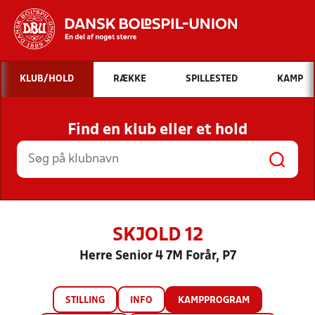
Hvad vil du søge efter?
KLUB/HOLD
RÆKKE
SPILLESTED
KAMP
INDHOLD OG NYHEDER
Find en klub eller et hold
STILLINGER, RESULTATER, KLUBBER OG
HOLD
SKJOLD 12
Herre Senior 4 7M Forår, P7
STILLING
INFO
KAMPPROGRAM