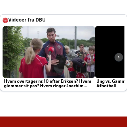
Videoer fra DBU
Hvem overtager nr.10 efter Eriksen? Hvem
Ung vs. Gamm
glemmer sit pas? Hvem ringer Joachim
#football
altid til efter kampe?