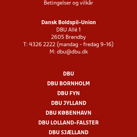
Betingelser og vilkår
Dansk Boldspil-Union
DBU Allé 1
2605 Brøndby
T: 4326 2222 (mandag - fredag 9-16)
M:
dbu@dbu.dk
DBU
DBU BORNHOLM
DBU FYN
DBU JYLLAND
DBU KØBENHAVN
DBU LOLLAND-FALSTER
DBU SJÆLLAND