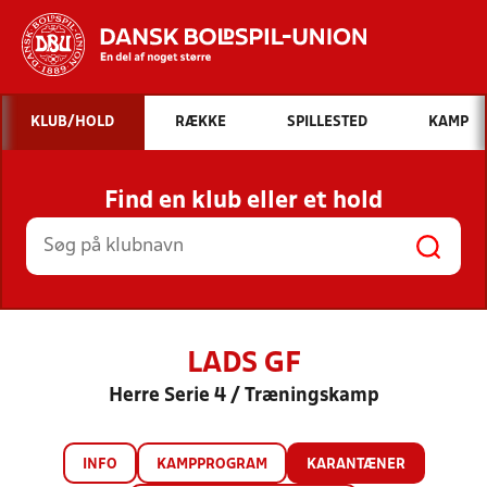
Hvad vil du søge efter?
KLUB/HOLD
RÆKKE
SPILLESTED
KAMP
INDHOLD OG NYHEDER
Find en klub eller et hold
STILLINGER, RESULTATER, KLUBBER OG
HOLD
LADS GF
Herre Serie 4 / Træningskamp
INFO
KAMPPROGRAM
KARANTÆNER