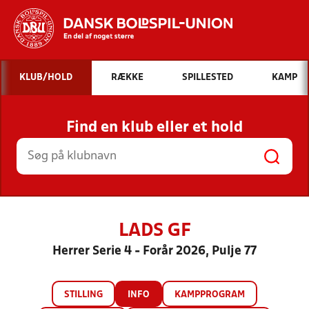
Hvad vil du søge efter?
KLUB/HOLD
RÆKKE
SPILLESTED
KAMP
INDHOLD OG NYHEDER
Find en klub eller et hold
STILLINGER, RESULTATER, KLUBBER OG
HOLD
LADS GF
Herrer Serie 4 - Forår 2026, Pulje 77
STILLING
INFO
KAMPPROGRAM