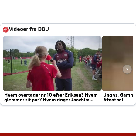
Videoer fra DBU
Hvem overtager nr.10 efter Eriksen? Hvem
Ung vs. Gamm
glemmer sit pas? Hvem ringer Joachim
#football
altid til efter kampe?