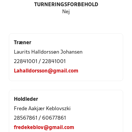
TURNERINGSFORBEHOLD
Nej
Træner
Laurits Halldorssøn Johansen
22841001 / 22841001
Lahalldorsson@gmail.com
Holdleder
Frede Aakjær Keblovszki
28567861 / 60677861
fredekeblov@gmail.com