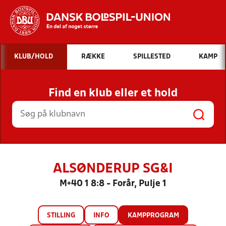
Hvad vil du søge efter?
KLUB/HOLD
RÆKKE
SPILLESTED
KAMP
INDHOLD OG NYHEDER
Find en klub eller et hold
STILLINGER, RESULTATER, KLUBBER OG
HOLD
ALSØNDERUP SG&I
M+40 1 8:8 - Forår, Pulje 1
STILLING
INFO
KAMPPROGRAM