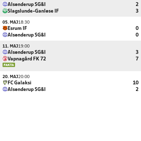
Alsønderup SG&I
2
Slagslunde-Ganløse IF
3
05. MAJ
18:30
Esrum IF
0
Alsønderup SG&I
0
11. MAJ
19:00
Alsønderup SG&I
3
Vapnagård FK 72
7
20. MAJ
20:00
FC Galaksi
10
Alsønderup SG&I
2