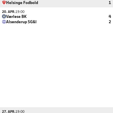
Helsinge Fodbold
1
20. APR.
19:00
Værløse BK
4
Alsønderup SG&I
2
27. APR.
19:00