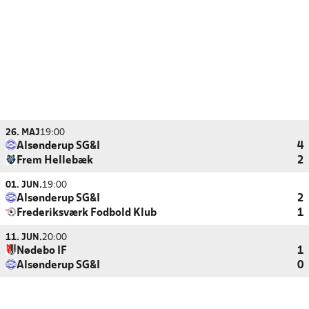
26. MAJ
19:00
Alsønderup SG&I
4
Frem Hellebæk
2
01. JUN.
19:00
Alsønderup SG&I
2
Frederiksværk Fodbold Klub
1
11. JUN.
20:00
Nødebo IF
1
Alsønderup SG&I
0