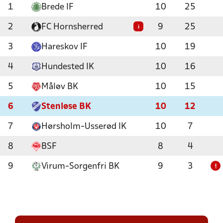
1
Brede IF
10
25
2
FC Hornsherred
9
25
i
3
Hareskov IF
10
19
4
Hundested IK
10
16
5
Måløv BK
10
15
6
Stenløse BK
10
12
7
Hørsholm-Usserød IK
10
7
8
BSF
8
4
9
Virum-Sorgenfri BK
9
3
!