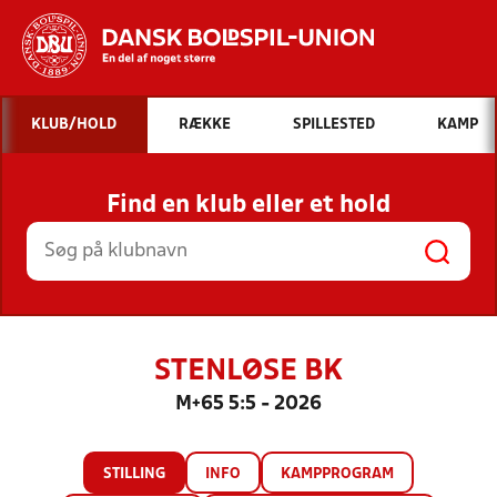
Hvad vil du søge efter?
KLUB/HOLD
RÆKKE
SPILLESTED
KAMP
INDHOLD OG NYHEDER
Find en klub eller et hold
STILLINGER, RESULTATER, KLUBBER OG
HOLD
STENLØSE BK
M+65 5:5 - 2026
STILLING
INFO
KAMPPROGRAM