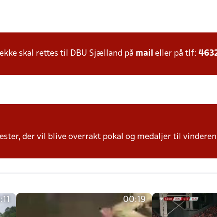
ke skal rettes til DBU Sjælland på
mail
eller på tlf:
463
ter, der vil blive overrakt pokal og medaljer til vinderen 
:11
00:19