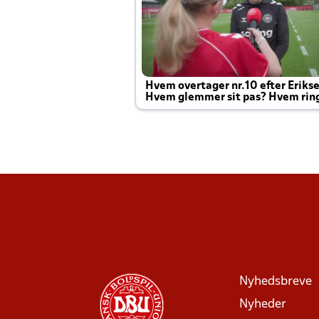
Hvem overtager nr.10 efter Eriks
Hvem glemmer sit pas? Hvem rin
Joachim altid til efter kampe?
Nyhedsbreve
Nyheder