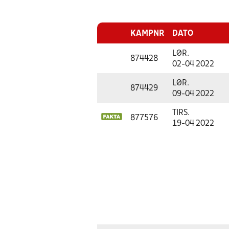
KAMPNR
DATO
LØR.
874428
02-04 2022
LØR.
874429
09-04 2022
TIRS.
877576
19-04 2022