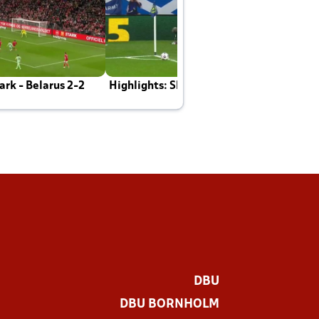
rk - Belarus 2-2
Highlights: Skotland - Danmark 4-2
J
E
DBU
DBU BORNHOLM