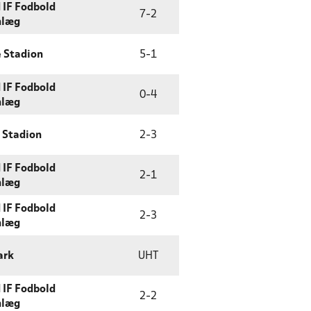
 IF Fodbold
7
-
2
nlæg
 Stadion
5
-
1
 IF Fodbold
0
-
4
nlæg
 Stadion
2
-
3
 IF Fodbold
2
-
1
nlæg
 IF Fodbold
2
-
3
nlæg
ark
UHT
 IF Fodbold
2
-
2
nlæg