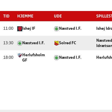
TID
HJEMME
UDE
SPILLES
11:00
Ishøj IF
Næstved I.F.
Ishøj Id
Næstved
13:30
Næstved I.F.
Solrød FC
Idrætsa
Herlufsholm
18:00
Næstved I.F.
Herlufs
GF