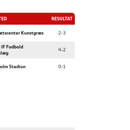
TED
RESULTAT
rætscenter Kunstgræs
2
-
3
 IF Fodbold
4
-
2
nlæg
holm Stadion
0
-
1