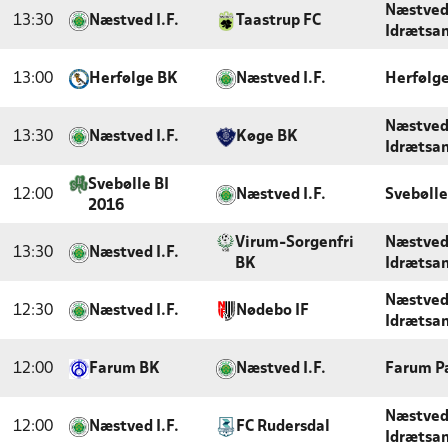
Næstved
13:30
Næstved I.F.
Taastrup FC
Idrætsa
13:00
Herfølge BK
Næstved I.F.
Herfølge
Næstved
13:30
Næstved I.F.
Køge BK
Idrætsa
Svebølle BI
12:00
Næstved I.F.
Svebølle
2016
Virum-Sorgenfri
Næstved
13:30
Næstved I.F.
BK
Idrætsa
Næstved
12:30
Næstved I.F.
Nødebo IF
Idrætsa
12:00
Farum BK
Næstved I.F.
Farum P
Næstved
12:00
Næstved I.F.
FC Rudersdal
Idrætsa