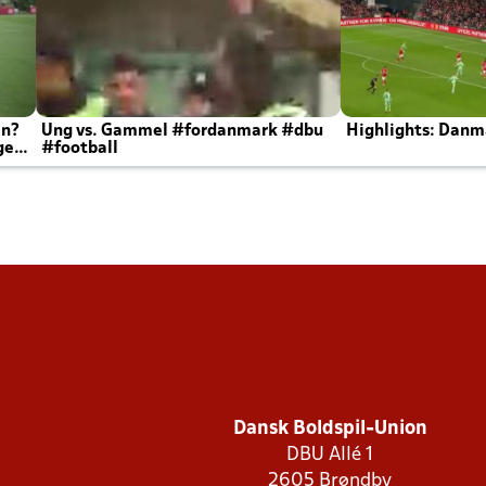
en?
Ung vs. Gammel #fordanmark #dbu
Highlights: Danma
ger
#football
Dansk Boldspil-Union
DBU Allé 1
2605 Brøndby