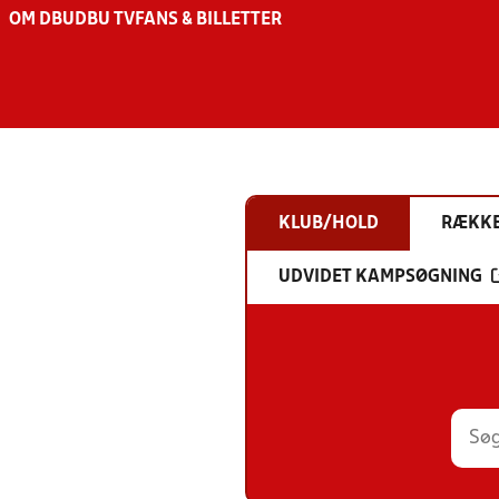
OM DBU
DBU TV
FANS & BILLETTER
KLUB/HOLD
RÆKK
UDVIDET KAMPSØGNING