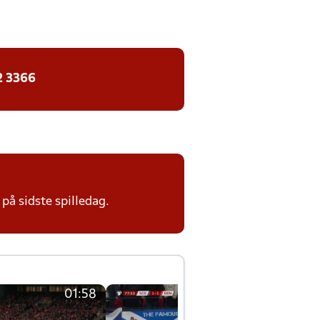
2 3366
på sidste spilledag.
01:58
01:58