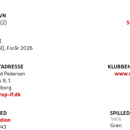
VN
 (2)
S
E
:9), Forår 2026
TADRESSE
KLUBBEN
d Pedersen
www.s
 9, 1.
dborg
up-if.dk
TED
SPILLE
TRØJE
adion
Grøn
 43