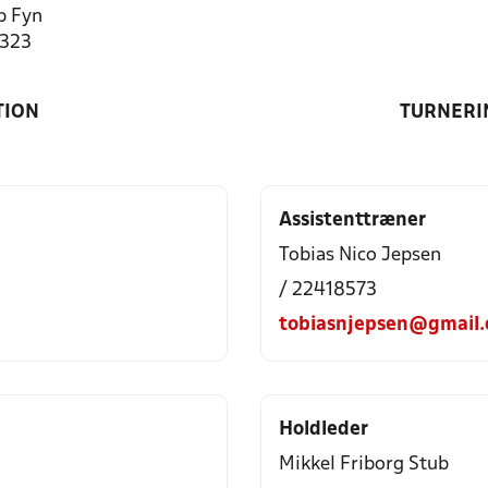
p Fyn
1323
TION
TURNERI
Assistenttræner
Tobias Nico Jepsen
/ 22418573
tobiasnjepsen@gmail
Holdleder
Mikkel Friborg Stub