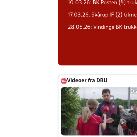
10.03.26: BK Posten (4) truk
17.03.26: Skårup IF (2) tilme
28.05.26: Vindinge BK trukk
Videoer fra DBU
05