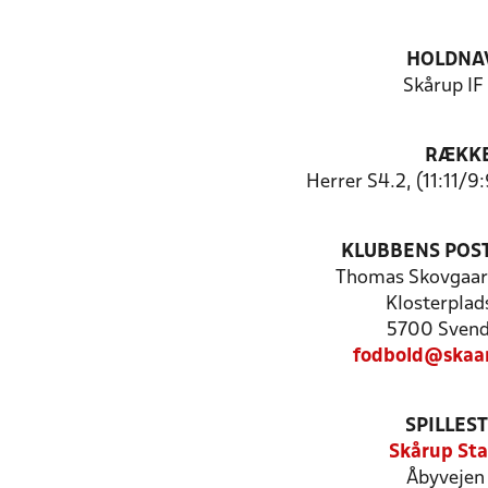
HOLDNA
Skårup IF
RÆKK
Herrer S4.2, (11:11/9
KLUBBENS POS
Thomas Skovgaar
Klosterplads
5700 Sven
fodbold@skaar
SPILLES
Skårup St
Åbyvejen