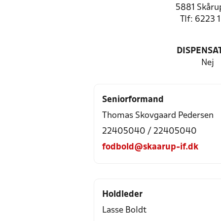
5881 Skåru
Tlf: 6223 
DISPENSA
Nej
Seniorformand
Thomas Skovgaard Pedersen
22405040 / 22405040
fodbold@skaarup-if.dk
Holdleder
Lasse Boldt