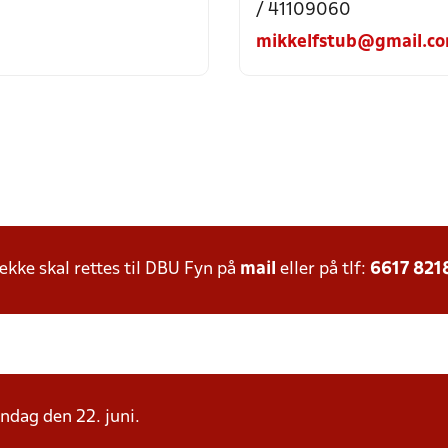
/ 41109060
mikkelfstub@gmail.c
ke skal rettes til DBU Fyn på
mail
eller på tlf:
6617 821
andag den 22. juni.