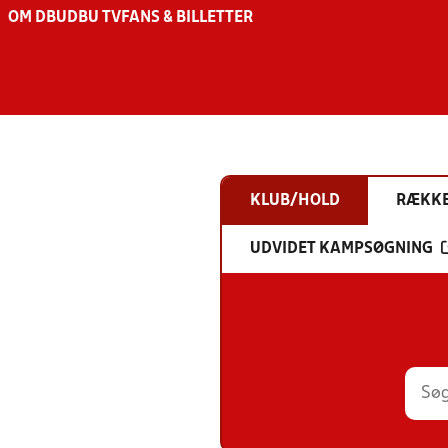
OM DBU
DBU TV
FANS & BILLETTER
KLUB/HOLD
RÆKK
UDVIDET KAMPSØGNING