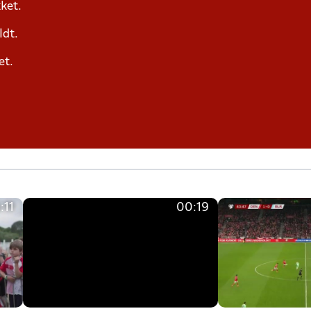
ket.
ldt.
et.
:11
00:19