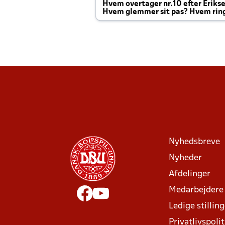
Hvem overtager nr.10 efter Eriks
Hvem glemmer sit pas? Hvem rin
Joachim altid til efter kampe?
Nyhedsbreve
Nyheder
Afdelinger
Medarbejdere
Ledige stillin
Privatlivspolit