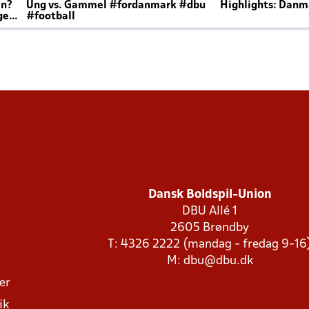
en?
Ung vs. Gammel #fordanmark #dbu
Highlights: Danma
ger
#football
Dansk Boldspil-Union
DBU Allé 1
2605 Brøndby
T: 4326 2222 (mandag - fredag 9-16
M:
dbu@dbu.dk
ger
ik