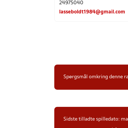
24975040
lasseboldt1984@gmail.com
Spørgsmål omkring denne ræk
Sidste tilladte spilledato: m