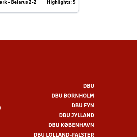
rk - Belarus 2-2
Highlights: Skotland - Danmark 4-2
J
E
DBU
DBU BORNHOLM
DBU FYN
)
DBU JYLLAND
DBU KØBENHAVN
DBU LOLLAND-FALSTER