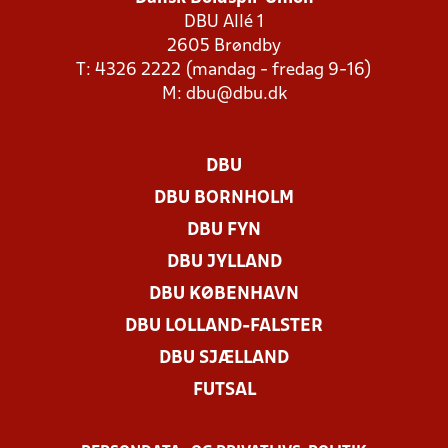
DBU Allé 1
2605 Brøndby
T: 4326 2222 (mandag - fredag 9-16)
M:
dbu@dbu.dk
DBU
DBU BORNHOLM
DBU FYN
DBU JYLLAND
DBU KØBENHAVN
DBU LOLLAND-FALSTER
DBU SJÆLLAND
FUTSAL