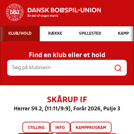
Hvad vil du søge efter?
KLUB/HOLD
RÆKKE
SPILLESTED
KAMP
INDHOLD OG NYHEDER
Find en klub eller et hold
STILLINGER, RESULTATER, KLUBBER OG
HOLD
SKÅRUP IF
Herrer S4.2, (11:11/9:9), Forår 2026, Pulje 3
STILLING
INFO
KAMPPROGRAM