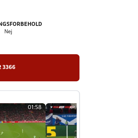
NGSFORBEHOLD
Nej
2 3366
01:58
01:58