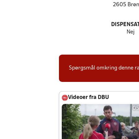
2605 Brø
DISPENSA
Nej
Spørgsmål omkring denne ræk
Videoer fra DBU
05