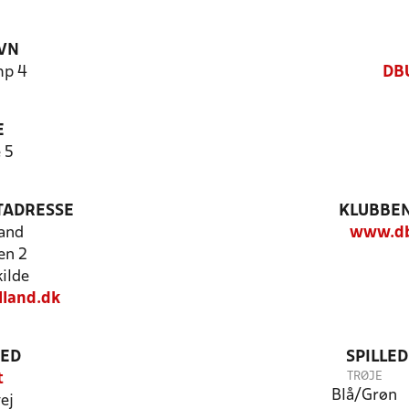
VN
mp 4
DBU
E
 5
TADRESSE
KLUBBEN
and
www.db
en 2
ilde
lland.dk
TED
SPILLE
TRØJE
t
Blå/Grøn
ej