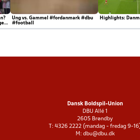
en?
Ung vs. Gammel #fordanmark #dbu
Highlights: Danma
ger
#football
Dansk Boldspil-Union
DBU Allé 1
2605 Brøndby
T: 4326 2222 (mandag - fredag 9-16
M:
dbu@dbu.dk