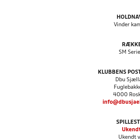
HOLDNA
Vinder ka
RÆKK
SM Serie
KLUBBENS POS
Dbu Sjæll
Fuglebakk
4000 Rosk
info@dbusjae
SPILLES
Ukend
Ukendt v