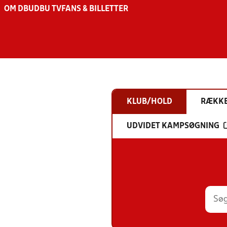
OM DBU
DBU TV
FANS & BILLETTER
KLUB/HOLD
RÆKK
UDVIDET KAMPSØGNING