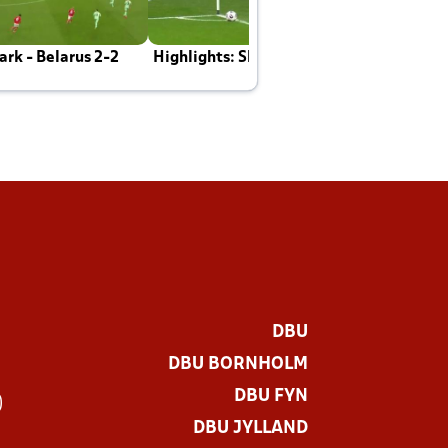
rk - Belarus 2-2
Highlights: Skotland - Danmark 4-2
J
E
DBU
DBU BORNHOLM
DBU FYN
)
DBU JYLLAND