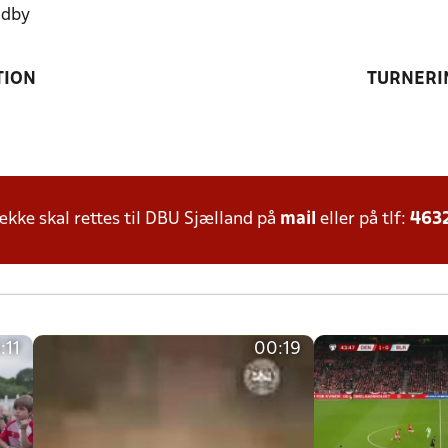
ndby
TION
TURNERI
ke skal rettes til DBU Sjælland på
mail
eller på tlf:
463
:11
00:19