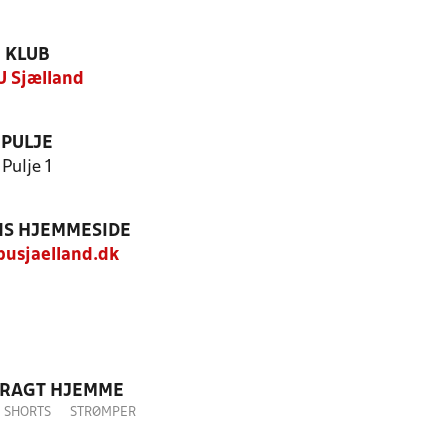
KLUB
 Sjælland
PULJE
Pulje 1
S HJEMMESIDE
usjaelland.dk
DRAGT HJEMME
SHORTS
STRØMPER