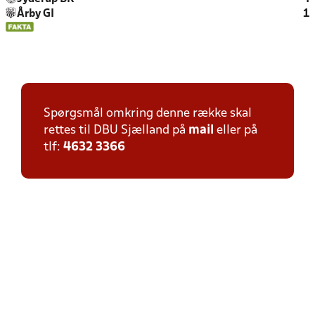
Årby GI
1
Spørgsmål omkring denne række skal
rettes til DBU Sjælland på
mail
eller på
tlf:
4632 3366