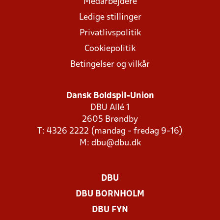
Medarbejdere
Ledige stillinger
Privatlivspolitik
Cookiepolitik
Betingelser og vilkår
Dansk Boldspil-Union
DBU Allé 1
2605 Brøndby
T: 4326 2222 (mandag - fredag 9-16)
M:
dbu@dbu.dk
DBU
DBU BORNHOLM
DBU FYN