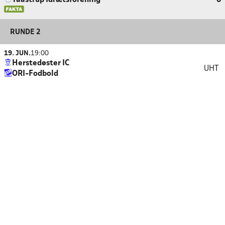
Taastrup Idrætsforening
0
RUNDE 2
19. JUN.
19:00
Herstedøster IC
UHT
ORI-Fodbold