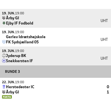
19. JUN.
19:00
Årby GI
UHT
Ejby IF Fodbold
19. JUN.
19:00
Gerlev Idrætshøjskole
UHT
FK Sydsjælland 05
19. JUN.
19:00
Jyderup BK
UHT
Snekkersten IF
RUNDE 3
22. JUN.
19:00
Herstedøster IC
0
Årby GI
1