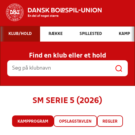
Hvad vil du søge efter?
KLUB/HOLD
RÆKKE
SPILLESTED
KAMP
INDHOLD OG NYHEDER
Find en klub eller et hold
STILLINGER, RESULTATER, KLUBBER OG
HOLD
SM SERIE 5 (2026)
KAMPPROGRAM
OPSLAGSTAVLEN
REGLER