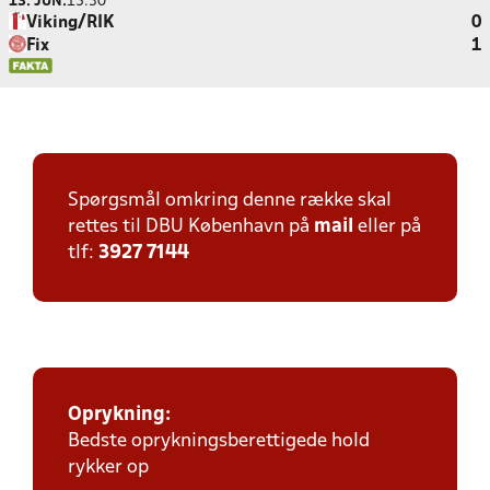
13. JUN.
15:30
Viking/RIK
0
Fix
1
Spørgsmål omkring denne række skal
rettes til DBU København på
mail
eller på
tlf:
3927 7144
Oprykning:
Bedste oprykningsberettigede hold
rykker op