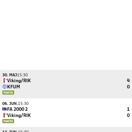
30. MAJ
15:30
Viking/RIK
4
KFUM
0
06. JUN.
15:30
FA 2000 2
1
Viking/RIK
0