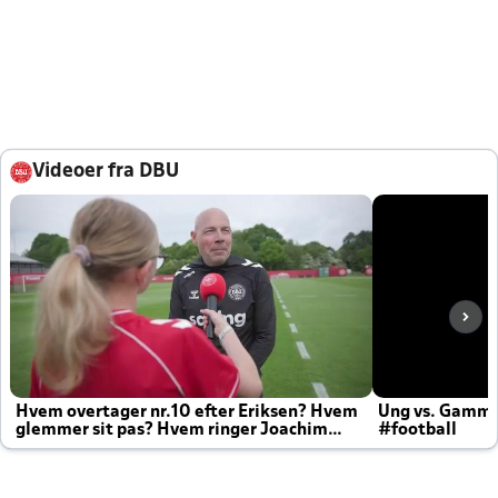
Videoer fra DBU
Hvem overtager nr.10 efter Eriksen? Hvem
Ung vs. Gamm
glemmer sit pas? Hvem ringer Joachim
#football
altid til efter kampe?