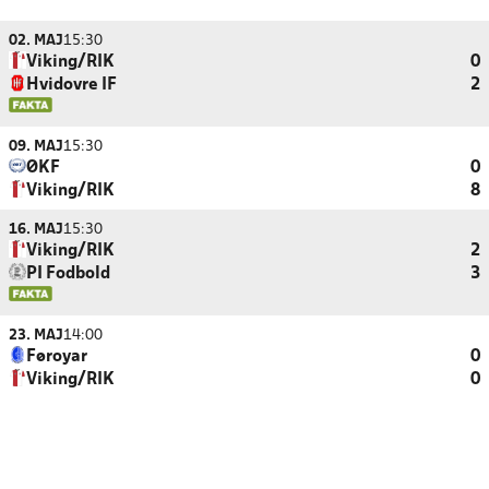
02. MAJ
15:30
Viking/RIK
0
Hvidovre IF
2
09. MAJ
15:30
ØKF
0
Viking/RIK
8
16. MAJ
15:30
Viking/RIK
2
PI Fodbold
3
23. MAJ
14:00
Føroyar
0
Viking/RIK
0