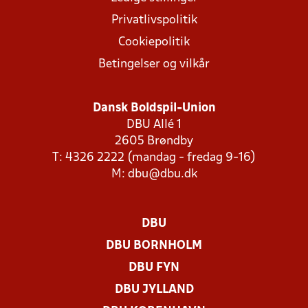
Privatlivspolitik
Cookiepolitik
Betingelser og vilkår
Dansk Boldspil-Union
DBU Allé 1
2605 Brøndby
T: 4326 2222 (mandag - fredag 9-16)
M:
dbu@dbu.dk
DBU
DBU BORNHOLM
DBU FYN
DBU JYLLAND