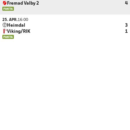
Fremad Valby 2
4
25. APR.
16:00
Heimdal
3
Viking/RIK
1