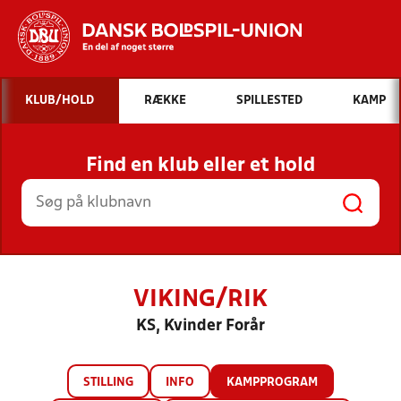
Hvad vil du søge efter?
KLUB/HOLD
RÆKKE
SPILLESTED
KAMP
INDHOLD OG NYHEDER
Find en klub eller et hold
STILLINGER, RESULTATER, KLUBBER OG
HOLD
VIKING/RIK
KS, Kvinder Forår
STILLING
INFO
KAMPPROGRAM