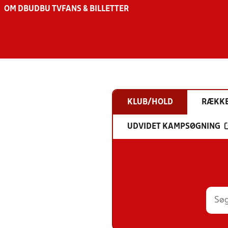
OM DBU
DBU TV
FANS & BILLETTER
KLUB/HOLD
RÆKK
UDVIDET KAMPSØGNING