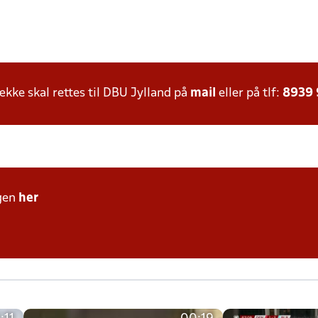
ke skal rettes til DBU Jylland på
mail
eller på tlf:
8939
gen
her