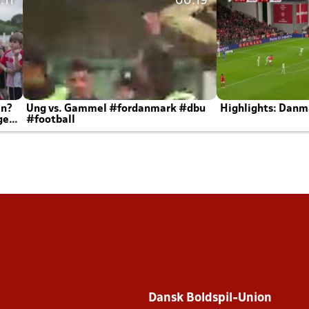
:11
00:19
en?
Ung vs. Gammel #fordanmark #dbu
Highlights: Danma
ger
#football
Dansk Boldspil-Union