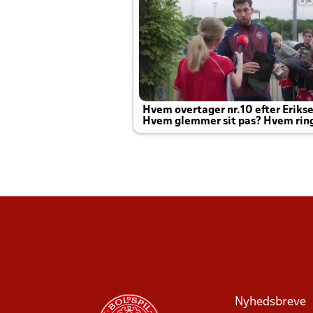
05
Hvem overtager nr.10 efter Eriks
Hvem glemmer sit pas? Hvem rin
Joachim altid til efter kampe?
Nyhedsbreve