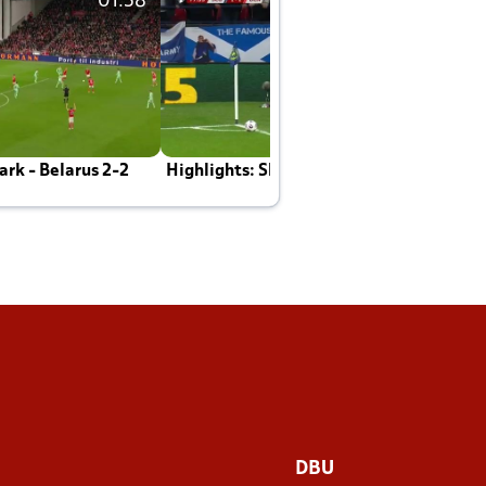
01:58
01:58
rk - Belarus 2-2
Highlights: Skotland - Danmark 4-2
J
E
DBU