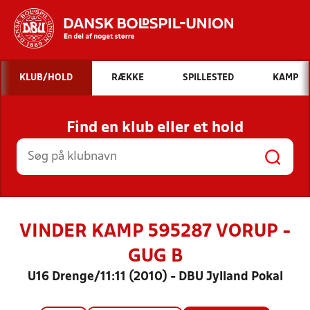
Hvad vil du søge efter?
KLUB/HOLD
RÆKKE
SPILLESTED
KAMP
INDHOLD OG NYHEDER
Find en klub eller et hold
STILLINGER, RESULTATER, KLUBBER OG
HOLD
VINDER KAMP 595287 VORUP -
GUG B
U16 Drenge/11:11 (2010) - DBU Jylland Pokal