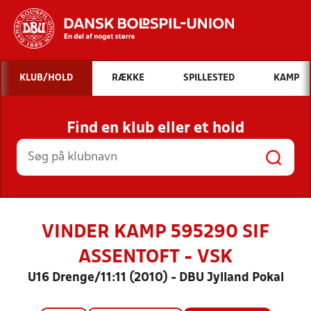
Hvad vil du søge efter?
KLUB/HOLD
RÆKKE
SPILLESTED
KAMP
INDHOLD OG NYHEDER
Find en klub eller et hold
STILLINGER, RESULTATER, KLUBBER OG
HOLD
VINDER KAMP 595290 SIF
ASSENTOFT - VSK
U16 Drenge/11:11 (2010) - DBU Jylland Pokal