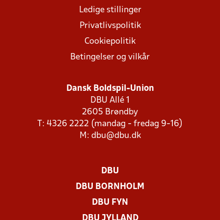
Ledige stillinger
Privatlivspolitik
Cookiepolitik
Betingelser og vilkår
Dansk Boldspil-Union
DBU Allé 1
2605 Brøndby
T: 4326 2222 (mandag - fredag 9-16)
M:
dbu@dbu.dk
DBU
DBU BORNHOLM
DBU FYN
DBU JYLLAND