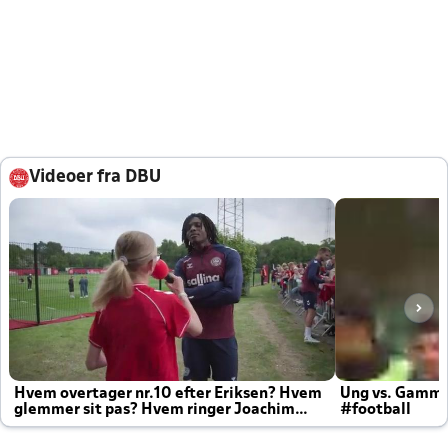
Videoer fra DBU
Hvem overtager nr.10 efter Eriksen? Hvem
Ung vs. Gamm
glemmer sit pas? Hvem ringer Joachim
#football
altid til efter kampe?