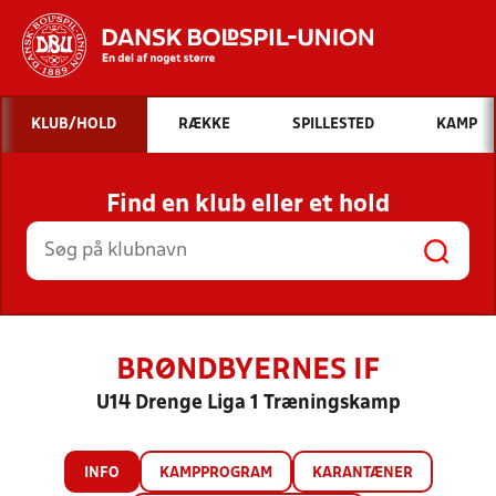
Hvad vil du søge efter?
KLUB/HOLD
RÆKKE
SPILLESTED
KAMP
INDHOLD OG NYHEDER
Find en klub eller et hold
STILLINGER, RESULTATER, KLUBBER OG
HOLD
BRØNDBYERNES IF
U14 Drenge Liga 1 Træningskamp
INFO
KAMPPROGRAM
KARANTÆNER