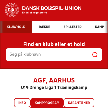
Hvad vil du søge efter?
KLUB/HOLD
RÆKKE
SPILLESTED
KAMP
INDHOLD OG NYHEDER
Find en klub eller et hold
STILLINGER, RESULTATER, KLUBBER OG
HOLD
AGF, AARHUS
U14 Drenge Liga 1 Træningskamp
INFO
KAMPPROGRAM
KARANTÆNER