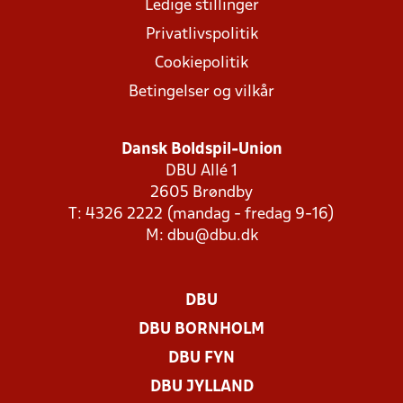
Ledige stillinger
Privatlivspolitik
Cookiepolitik
Betingelser og vilkår
Dansk Boldspil-Union
DBU Allé 1
2605 Brøndby
T: 4326 2222 (mandag - fredag 9-16)
M:
dbu@dbu.dk
DBU
DBU BORNHOLM
DBU FYN
DBU JYLLAND