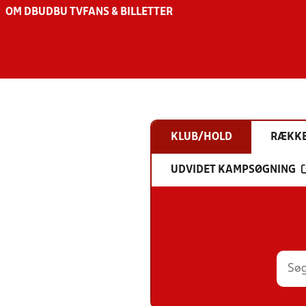
OM DBU
DBU TV
FANS & BILLETTER
KLUB/HOLD
RÆKK
UDVIDET KAMPSØGNING