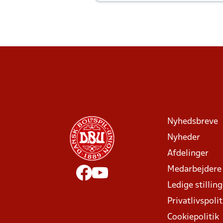
Joachim altid til efter kampe?
Nyhedsbreve
Nyheder
Afdelinger
Medarbejdere
Ledige stillin
Privatlivspolit
Cookiepolitik