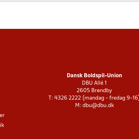
Dansk Boldspil-Union
DBU Allé 1
2605 Brøndby
T: 4326 2222 (mandag - fredag 9-16
M:
dbu@dbu.dk
ger
ik