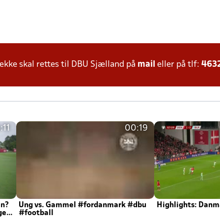
ke skal rettes til DBU Sjælland på
mail
eller på tlf:
463
:11
00:19
en?
Ung vs. Gammel #fordanmark #dbu
Highlights: Danma
ger
#football