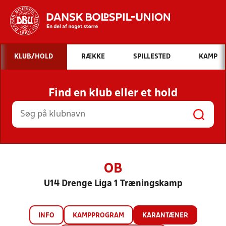
Hvad vil du søge efter?
KLUB/HOLD
RÆKKE
SPILLESTED
KAMP
INDHOLD OG NYHEDER
Find en klub eller et hold
STILLINGER, RESULTATER, KLUBBER OG
HOLD
OB
U14 Drenge Liga 1 Træningskamp
INFO
KAMPPROGRAM
KARANTÆNER