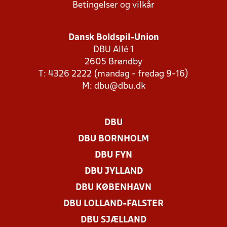
Betingelser og vilkår
Dansk Boldspil-Union
DBU Allé 1
2605 Brøndby
T: 4326 2222 (mandag - fredag 9-16)
M:
dbu@dbu.dk
DBU
DBU BORNHOLM
DBU FYN
DBU JYLLAND
DBU KØBENHAVN
DBU LOLLAND-FALSTER
DBU SJÆLLAND