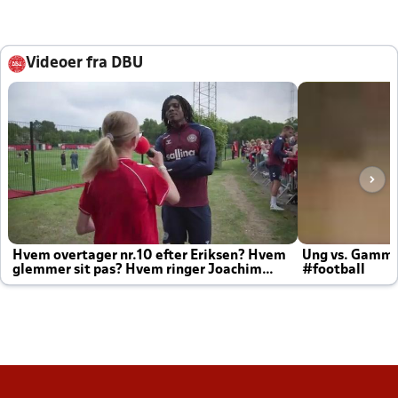
Videoer fra DBU
Hvem overtager nr.10 efter Eriksen? Hvem
Ung vs. Gamm
glemmer sit pas? Hvem ringer Joachim
#football
altid til efter kampe?