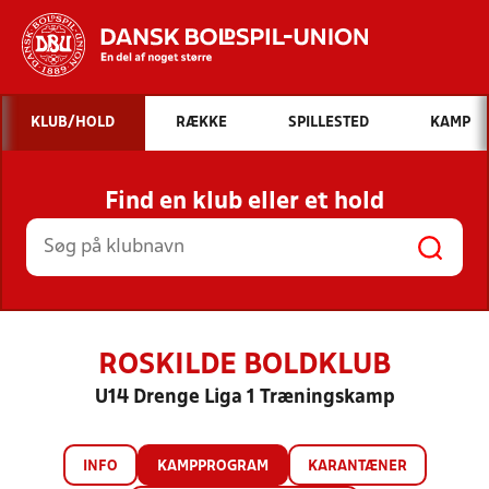
Hvad vil du søge efter?
KLUB/HOLD
RÆKKE
SPILLESTED
KAMP
INDHOLD OG NYHEDER
Find en klub eller et hold
STILLINGER, RESULTATER, KLUBBER OG
HOLD
ROSKILDE BOLDKLUB
U14 Drenge Liga 1 Træningskamp
INFO
KAMPPROGRAM
KARANTÆNER