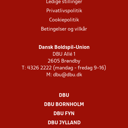
Ledige stillinger
Privatlivspolitik
Cookiepolitik
Betingelser og vilkår
Dansk Boldspil-Union
DBU Allé 1
2605 Brøndby
T: 4326 2222 (mandag - fredag 9-16)
M:
dbu@dbu.dk
DBU
DBU BORNHOLM
DBU FYN
DBU JYLLAND