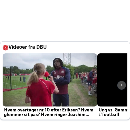
Videoer fra DBU
Hvem overtager nr.10 efter Eriksen? Hvem
Ung vs. Gamm
glemmer sit pas? Hvem ringer Joachim
#football
altid til efter kampe?