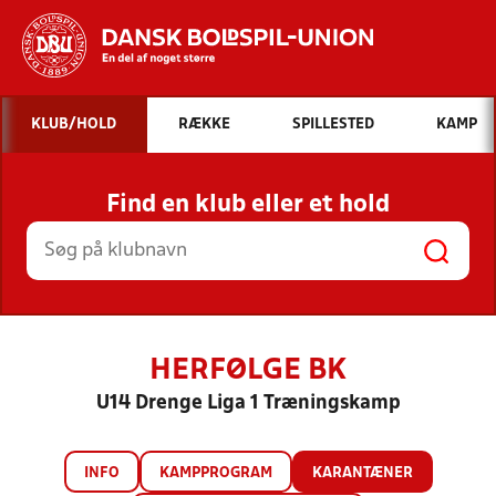
Hvad vil du søge efter?
KLUB/HOLD
RÆKKE
SPILLESTED
KAMP
INDHOLD OG NYHEDER
Find en klub eller et hold
STILLINGER, RESULTATER, KLUBBER OG
HOLD
HERFØLGE BK
U14 Drenge Liga 1 Træningskamp
INFO
KAMPPROGRAM
KARANTÆNER