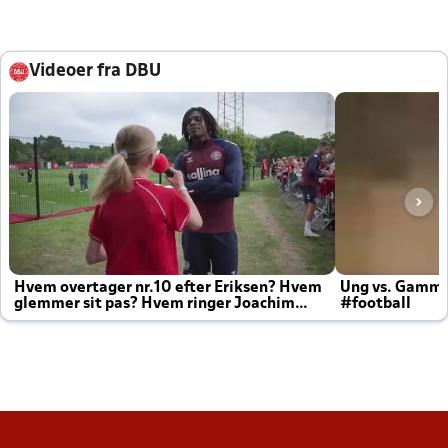
Videoer fra DBU
Hvem overtager nr.10 efter Eriksen? Hvem
Ung vs. Gamm
glemmer sit pas? Hvem ringer Joachim
#football
altid til efter kampe?