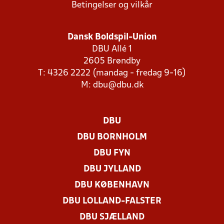
Betingelser og vilkår
Dansk Boldspil-Union
DBU Allé 1
2605 Brøndby
T: 4326 2222 (mandag - fredag 9-16)
M:
dbu@dbu.dk
DBU
DBU BORNHOLM
DBU FYN
DBU JYLLAND
DBU KØBENHAVN
DBU LOLLAND-FALSTER
DBU SJÆLLAND